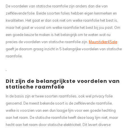
Wasruimte muurstickers
Raamfolie bloemen
Welkom thuis
Trapstickers
Voert
Ruimt
De voordelen van statische raamfolie zijn anders dan die van
zelfklevende folie. Beide soorten folies hebben eigen kenmerken en
Badkamer
Badkamer folie
Pensioen
Verjaardag
Sport
kwaliteiten. Het gaat er dan ook niet om welke raamfolie het best is,
maar het gaat er vooral om welke raamfolie het best bij jou past. Om
Toilet
Glas in lood
Thema
Plakspullen
Game 
een goede keuze te maken is het belangrijk om te weten wat nu
precies de voordelen van statische raamfolie zijn.
Muursticker4Sale
Religie
Spiegelfolie
Babyshower
Social media stickers
Muurs
geeft je daarom graag inzicht in 5 belangrijke voordelen van statische
raamfolie.
Steden
Auto raamfolie
Bedrijven
Tuinposter
Bloe
Tuin
Zonwerende folie
Vorm
Dit zijn de belangrijkste voordelen van
statische raamfolie
Sport
Raamfolie dieren
In de basis zijn er twee soorten raamfolies, ook wel privacy folie
Origami
Design
genoemd. De meest bekende soort is de zelfklevende raamfolie,
welke is voorzien van een dun laagje lijm voor een goede hechting
aan het raam. De statische raamfolie heeft deze laag lijm niet, maar
hecht aan het raam door statische elektriciteit. Dit levert diverse