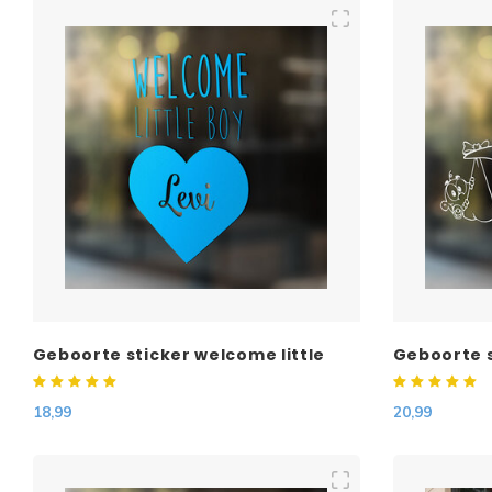
Geboorte sticker welcome little
Geboorte s
boy met naam
eigen teks
18,99
20,99