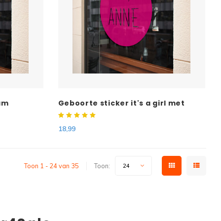
am
Geboorte sticker it's a girl met
naam
18,99
Toon 1 - 24 van 35
Toon:
24