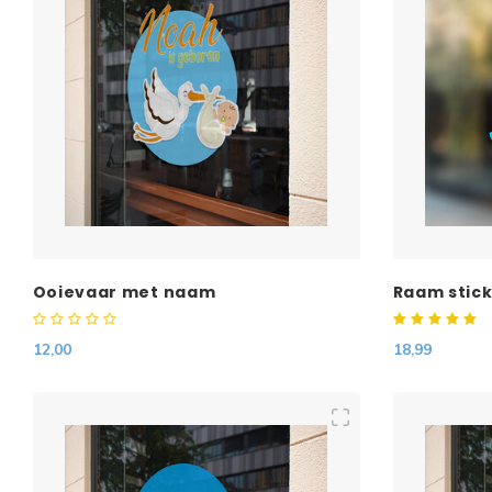
Ooievaar met naam
Raam stic
12,00
18,99