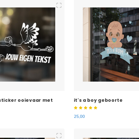
ticker ooievaar met
it's a boy geboorte
t
25,00