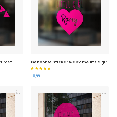
rl met
Geboorte sticker welcome little girl
met naam
18,99