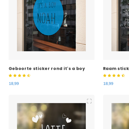
Geboorte sticker rond it's a boy
Raam stick
met naam
met ooiev
18,99
18,99