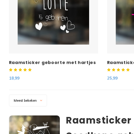
Raamsticker geboorte met hartjes
Raamstick
18,99
25,99
Meest bekeken
Raamsticker