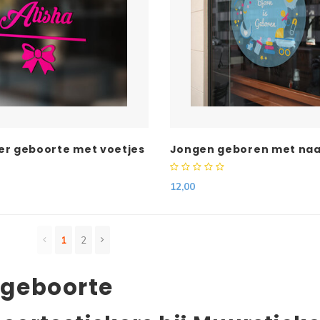
er geboorte met voetjes
Jongen geboren met na
12,00
1
2
 geboorte