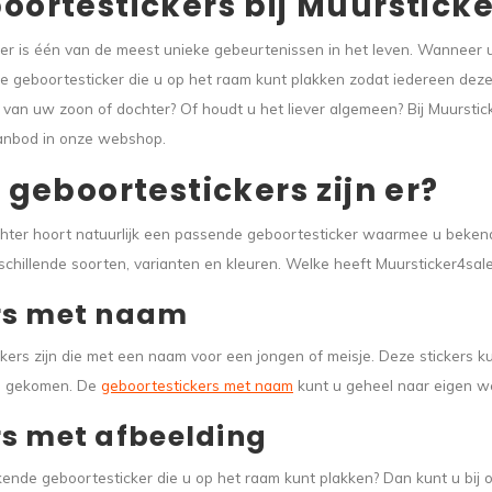
ortestickers bij Muurstick
 is één van de meest unieke gebeurtenissen in het leven. Wanneer u di
geboortesticker die u op het raam kunt plakken zodat iedereen deze k
van uw zoon of dochter? Of houdt u het liever algemeen? Bij Muurstick
aanbod in onze webshop.
geboortestickers zijn er?
hter hoort natuurlijk een passende geboortesticker waarmee u bekend
rschillende soorten, varianten en kleuren. Welke heeft Muursticker4sale
rs met naam
ers zijn die met een naam voor een jongen of meisje. Deze stickers k
is gekomen. De
geboortestickers met naam
kunt u geheel naar eigen we
s met afbeelding
de geboortesticker die u op het raam kunt plakken? Dan kunt u bij on