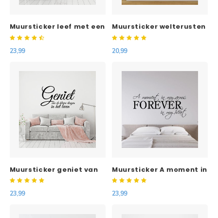
Muursticker leef met een
Muursticker welterusten
lach geniet en pluk de
good night buenas
dag
noches
23,99
20,99
Muursticker geniet van
Muursticker A moment in
de kleine dingen in het
my arms, Forever in my
leven
heart
23,99
23,99