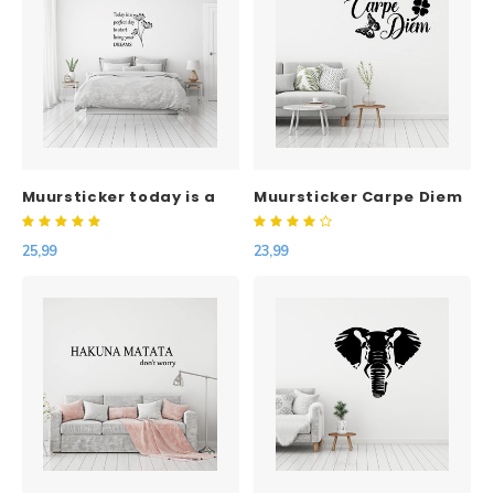
Muursticker today is a
Muursticker Carpe Diem
perfect day
met vlinder en klavertje
vier
25,99
23,99