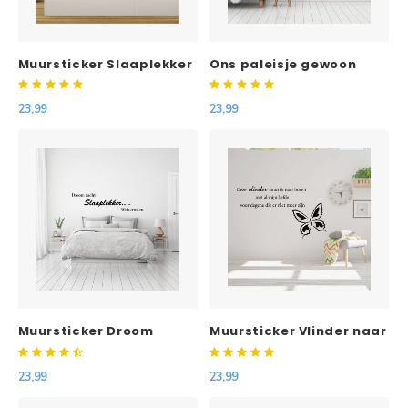
Muursticker Slaaplekker
Ons paleisje gewoon
Droom zacht
maar een huis
welterusten
23,99
23,99
Muursticker Droom
Muursticker Vlinder naar
zacht slaaplekker
boven
welterusten
23,99
23,99