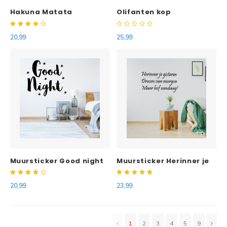
Hakuna Matata
Olifanten kop
20,99
25,99
Muursticker Good night
Muursticker Herinner je
ster
gisteren droom van
morgen maar leef
20,99
23,99
vandaag!
1
2
3
4
5
9