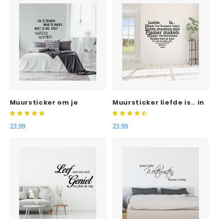
Muursticker om je
Muursticker liefde is.. in
dromen waar te maken
hart vorm
moet je wel eerst wakker
23,99
23,99
worden