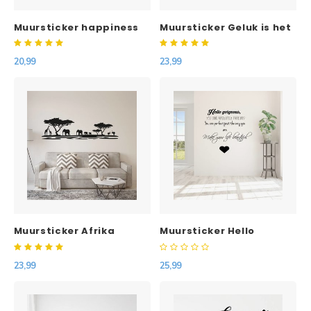
Muursticker happiness
Muursticker Geluk is het
does not depend on
enige wat zich
what you have or who
verdubbelt als je het
20,99
23,99
you are it solely relies on
deelt
what you think
Muursticker Afrika
Muursticker Hello
Dieren
gorgeous,
23,99
25,99