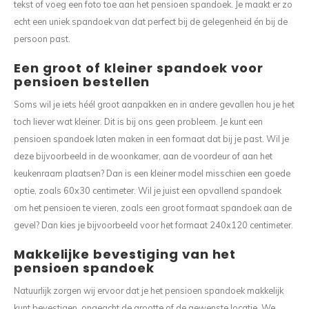
tekst of voeg een foto toe aan het pensioen spandoek. Je maakt er zo
echt een uniek spandoek van dat perfect bij de gelegenheid én bij de
persoon past.
Een groot of kleiner spandoek voor
pensioen bestellen
Soms wil je iets héél groot aanpakken en in andere gevallen hou je het
toch liever wat kleiner. Dit is bij ons geen probleem. Je kunt een
pensioen spandoek laten maken in een formaat dat bij je past. Wil je
deze bijvoorbeeld in de woonkamer, aan de voordeur of aan het
keukenraam plaatsen? Dan is een kleiner model misschien een goede
optie, zoals 60x30 centimeter. Wil je juist een opvallend spandoek
om het pensioen te vieren, zoals een groot formaat spandoek aan de
gevel? Dan kies je bijvoorbeeld voor het formaat 240x120 centimeter.
Makkelijke bevestiging van het
pensioen spandoek
Natuurlijk zorgen wij ervoor dat je het pensioen spandoek makkelijk
kunt bevestigen, ongeacht de grootte of de gewenste locatie. We