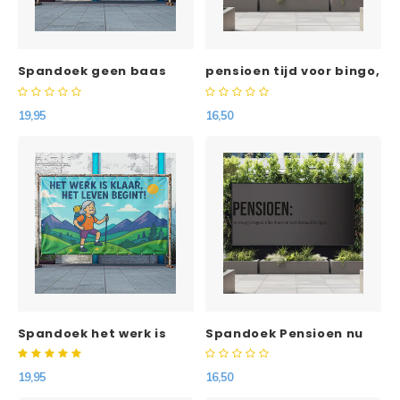
Spandoek geen baas
pensioen tijd voor bingo,
meer, geen stress meer..
breien en wijnen
19,95
16,50
Spandoek het werk is
Spandoek Pensioen nu
klaar het leven begint!
mag je legaal niks doen
(vrouw)
en toch betaald krijgen.
19,95
16,50