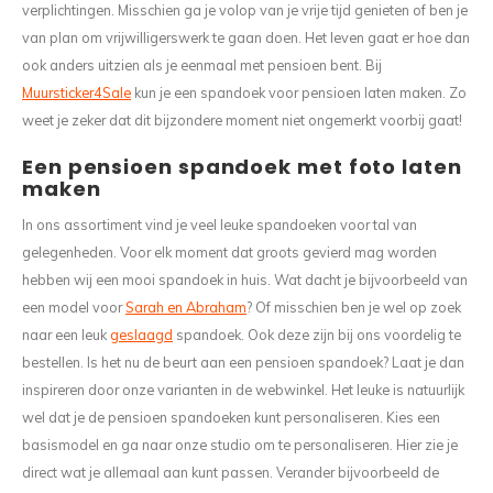
verplichtingen. Misschien ga je volop van je vrije tijd genieten of ben je
van plan om vrijwilligerswerk te gaan doen. Het leven gaat er hoe dan
ook anders uitzien als je eenmaal met pensioen bent. Bij
Muursticker4Sale
kun je een spandoek voor pensioen laten maken. Zo
weet je zeker dat dit bijzondere moment niet ongemerkt voorbij gaat!
Een pensioen spandoek met foto laten
maken
In ons assortiment vind je veel leuke spandoeken voor tal van
gelegenheden. Voor elk moment dat groots gevierd mag worden
hebben wij een mooi spandoek in huis. Wat dacht je bijvoorbeeld van
een model voor
Sarah en Abraham
? Of misschien ben je wel op zoek
naar een leuk
geslaagd
spandoek. Ook deze zijn bij ons voordelig te
bestellen. Is het nu de beurt aan een pensioen spandoek? Laat je dan
inspireren door onze varianten in de webwinkel. Het leuke is natuurlijk
wel dat je de pensioen spandoeken kunt personaliseren. Kies een
basismodel en ga naar onze studio om te personaliseren. Hier zie je
direct wat je allemaal aan kunt passen. Verander bijvoorbeeld de