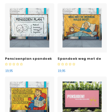
Pensioenplan spandoek
Spandoek weg met de
met vast ontwerp
wekker
19,95
19,95