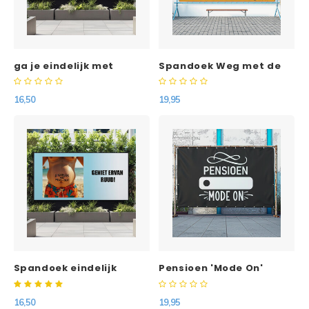
ga je eindelijk met
Spandoek Weg met de
pensioen krijg je zoon
wekker, welkom bij het
K*t spandoek
pensioen!
16,50
19,95
Spandoek eindelijk
Pensioen 'Mode On'
pensioen
spandoek met vast
ontwerp
16,50
19,95