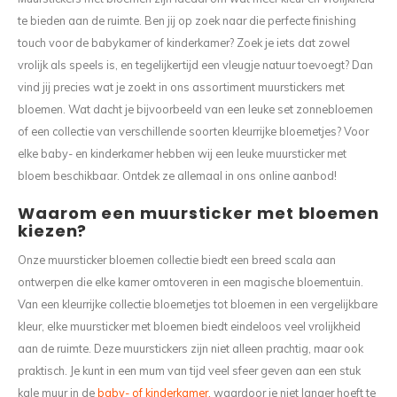
te bieden aan de ruimte. Ben jij op zoek naar die perfecte finishing
touch voor de babykamer of kinderkamer? Zoek je iets dat zowel
vrolijk als speels is, en tegelijkertijd een vleugje natuur toevoegt? Dan
vind jij precies wat je zoekt in ons assortiment muurstickers met
bloemen. Wat dacht je bijvoorbeeld van een leuke set zonnebloemen
of een collectie van verschillende soorten kleurrijke bloemetjes? Voor
elke baby- en kinderkamer hebben wij een leuke muursticker met
bloem beschikbaar. Ontdek ze allemaal in ons online aanbod!
Waarom een muursticker met bloemen
kiezen?
Onze muursticker bloemen collectie biedt een breed scala aan
ontwerpen die elke kamer omtoveren in een magische bloementuin.
Van een kleurrijke collectie bloemetjes tot bloemen in een vergelijkbare
kleur, elke muursticker met bloemen biedt eindeloos veel vrolijkheid
aan de ruimte. Deze muurstickers zijn niet alleen prachtig, maar ook
praktisch. Je kunt in een mum van tijd veel sfeer geven aan een stuk
kale muur in de
baby- of kinderkamer,
waardoor je niet langer hoeft te