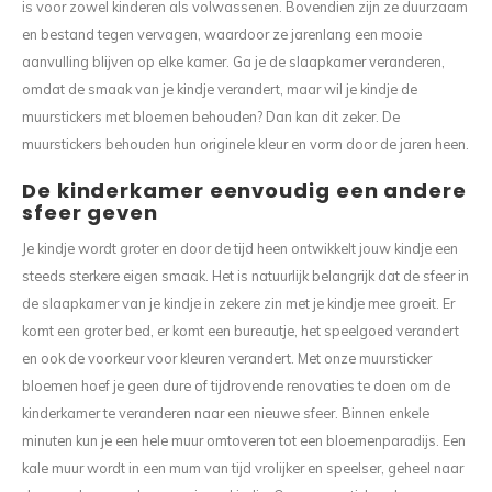
is voor zowel kinderen als volwassenen. Bovendien zijn ze duurzaam
en bestand tegen vervagen, waardoor ze jarenlang een mooie
aanvulling blijven op elke kamer. Ga je de slaapkamer veranderen,
omdat de smaak van je kindje verandert, maar wil je kindje de
muurstickers met bloemen behouden? Dan kan dit zeker. De
muurstickers behouden hun originele kleur en vorm door de jaren heen.
De kinderkamer eenvoudig een andere
sfeer geven
Je kindje wordt groter en door de tijd heen ontwikkelt jouw kindje een
steeds sterkere eigen smaak. Het is natuurlijk belangrijk dat de sfeer in
de slaapkamer van je kindje in zekere zin met je kindje mee groeit. Er
komt een groter bed, er komt een bureautje, het speelgoed verandert
en ook de voorkeur voor kleuren verandert. Met onze muursticker
bloemen hoef je geen dure of tijdrovende renovaties te doen om de
kinderkamer te veranderen naar een nieuwe sfeer. Binnen enkele
minuten kun je een hele muur omtoveren tot een bloemenparadijs. Een
kale muur wordt in een mum van tijd vrolijker en speelser, geheel naar