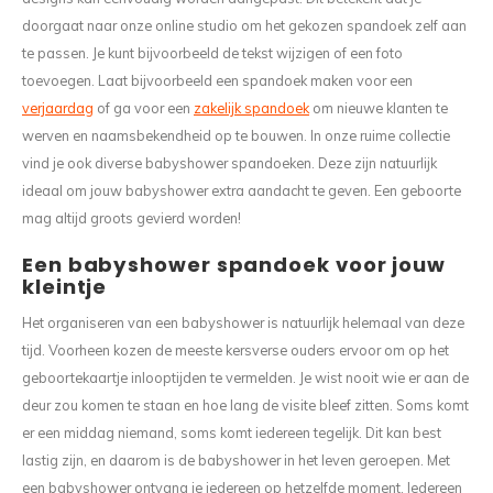
doorgaat naar onze online studio om het gekozen spandoek zelf aan
te passen. Je kunt bijvoorbeeld de tekst wijzigen of een foto
toevoegen. Laat bijvoorbeeld een spandoek maken voor een
verjaardag
of ga voor een
zakelijk spandoek
om nieuwe klanten te
werven en naamsbekendheid op te bouwen. In onze ruime collectie
vind je ook diverse babyshower spandoeken. Deze zijn natuurlijk
ideaal om jouw babyshower extra aandacht te geven. Een geboorte
mag altijd groots gevierd worden!
Een babyshower spandoek voor jouw
kleintje
Het organiseren van een babyshower is natuurlijk helemaal van deze
tijd. Voorheen kozen de meeste kersverse ouders ervoor om op het
geboortekaartje inlooptijden te vermelden. Je wist nooit wie er aan de
deur zou komen te staan en hoe lang de visite bleef zitten. Soms komt
er een middag niemand, soms komt iedereen tegelijk. Dit kan best
lastig zijn, en daarom is de babyshower in het leven geroepen. Met
een babyshower ontvang je iedereen op hetzelfde moment. Iedereen