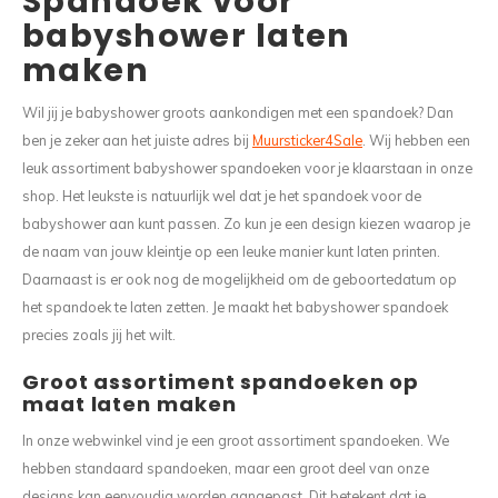
Spandoek voor
babyshower laten
maken
Wil jij je babyshower groots aankondigen met een spandoek? Dan
ben je zeker aan het juiste adres bij
Muursticker4Sale
. Wij hebben een
leuk assortiment babyshower spandoeken voor je klaarstaan in onze
shop. Het leukste is natuurlijk wel dat je het spandoek voor de
babyshower aan kunt passen. Zo kun je een design kiezen waarop je
de naam van jouw kleintje op een leuke manier kunt laten printen.
Daarnaast is er ook nog de mogelijkheid om de geboortedatum op
het spandoek te laten zetten. Je maakt het babyshower spandoek
precies zoals jij het wilt.
Groot assortiment spandoeken op
maat laten maken
In onze webwinkel vind je een groot assortiment spandoeken. We
hebben standaard spandoeken, maar een groot deel van onze
designs kan eenvoudig worden aangepast. Dit betekent dat je