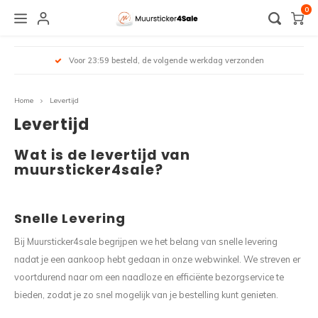
0
Hoofdmenu / overige stickers
Hoofdmenu / plakinstructie
Hoofdmenu / muurstickers
Hoofdmenu / spandoek
Hoofdmenu / raamfolie
Hoofdmenu / zakelijk
Hoofdmenu /
Hoofdmenu 
Hoofdmenu 
Hoofdmenu 
Hoo
ende werkdag verzonden
Altijd gratis verzending
glass blan
geboorte 
Overige stickers
Plakinstructie
Muurstickers
Raamfolie
Spandoek
Zakelijk
badkamer
Home
Levertijd
Alle muurstickers
Alle raamfolie
Zelf ontwerpen
Raamstickers
Raamfolie
Muursticker
Naam 
Eigen 
Levertijd
Hallo
Schil
Kade
Wat is de levertijd van
Baby- en Kinderkamer
Voordeur folie
Verjaardag
Raamsticker geboorte
Logo
Raamfolie
Tekst
Natuu
Kerst
muursticker4sale?
Grada
Muurcirkel
Horizontale raamfolie
Abraham & Sarah
Toilet
Openingstijden stickers
Spiegelfolie / zonwerende folie
Muurs
Diere
WK
Snelle Levering
Lijnen
Slaapkamer
Edge glass blanco
Bruiloft
Deursticker
Sale sticker
Raamsticker
Muurs
Bloe
Bij Muursticker4sale begrijpen we het belang van snelle levering
Abstr
Woonkamer
Statische raamfolie
Geboorte
Voertuig
Voertuig
Muurs
Jungl
nadat je een aankoop hebt gedaan in onze webwinkel. We streven er
voortdurend naar om een naadloze en efficiënte bezorgservice te
Geome
Keuken
Verduisterende raamfolie
Geslaagd
Kerst
Bewegwijzering
Muurs
Meest
bieden, zodat je zo snel mogelijk van je bestelling kunt genieten.