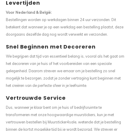
Levertijden
Wasruimte muurstickers
Raamfolie bloemen
Welkom thuis
Trapstickers
Voert
Ruimt
Voor Nederland & België:
Badkamer
Badkamer folie
Pensioen
Verjaardag
Sport
Bestellingen worden op werkdagen binnen 24 uur verzonden. Dit
betekent dat wanneer je op een werkdag een bestelling plaatst, deze
Toilet
Glas in lood
Thema
Plakspullen
Game 
doorgaans dezelfde dag nog wordt verwerkt en verzonden.
Snel Beginnen met Decoreren
Religie
Spiegelfolie
Babyshower
Social media stickers
Muurs
We begrijpen dat tijd van essentieel belang is, vooral als het gaat om
Steden
Auto raamfolie
Bedrijven
Tuinposter
Bloe
het decoreren van je huis of het voorbereiden van een speciale
gelegenheid. Daarom streven we ernaar om je bestelling zo snel
Tuin
Zonwerende folie
Vorm
mogelijk te bezorgen, zodat je zonder vertraging kunt beginnen met
het creëren van de perfecte sfeer in je leefruimte.
Sport
Raamfolie dieren
Vertrouwde Service
Origami
Design
Dus, wanneer je klaar bent om je huis of bedrijfsruimte te
transformeren met onze hoogwaardige muurstickers, kun je met
vertrouwen bestellen bij Muursticker4sale, wetende dat je bestelling
binnen de kortst mogelijke tijd bij je wordt bezorgd. We streven er