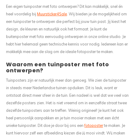
Wasruimte muurstickers
Raamfolie bloemen
Welkom thuis
Trapstickers
Voert
Ruimt
Een eigen tuinposter met foto ontwerpen? Dit kan makkelijk, snel én
heel voordelig bij
Muursticker4Sale
. Wij bieden je de mogelijkheid om
Badkamer
Badkamer folie
Pensioen
Verjaardag
Sport
een tuinposter te ontwerpen die perfect bij jouw tuin past. Jij kiest het
design, de kleuren en natuurlijk ook het formaat. Je kunt de
Toilet
Glas in lood
Thema
Plakspullen
Game 
buitenposter met foto eenvoudig ontwerpen in onze online studio. Je
hebt hier helemaal geen technische kennis voor nodig. Iedereen kan er
Religie
Spiegelfolie
Babyshower
Social media stickers
Muurs
makkelijk mee aan de slag om de ideale fotoposter te maken.
Steden
Auto raamfolie
Bedrijven
Tuinposter
Waarom een tuinposter met foto
Bloe
ontwerpen?
Tuin
Zonwerende folie
Vorm
Tuinposters zijn er natuurlijk meer dan genoeg. We zien de tuinposter
in steeds meer Nederlandse tuinen opduiken. Dit is leuk, want er
Sport
Raamfolie dieren
ontstaat direct meer sfeer in de tuin. Een nadeel is wel dat we veel van
dezelfde posters zien. Het is niet vreemd om in eenzelfde straat twee
Origami
Design
dezelfde tuinposters aan te treffen. Weinig origineel! Je kunt het ook
heel persoonlijk aanpakken en je tuin mooier maken met een écht
unieke tuinposter. Dit doe je door bij ons een
fotoposter
te maken. Je
kunt hiervoor zelf een afbeelding kiezen die jij mooi vindt. Wij maken