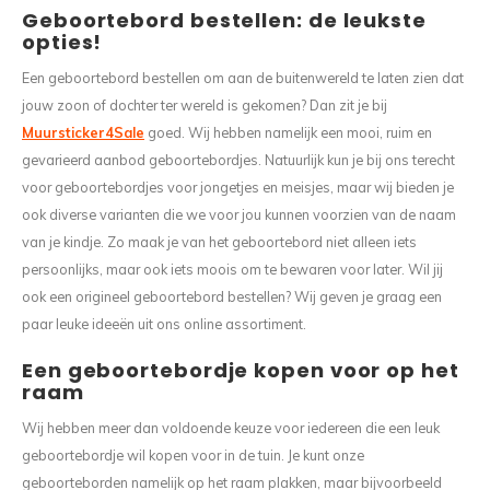
Wasruimte muurstickers
Raamfolie bloemen
Welkom thuis
Trapstickers
Voert
Ruimt
Geboortebord bestellen: de leukste
opties!
Badkamer
Badkamer folie
Pensioen
Verjaardag
Sport
Een geboortebord bestellen om aan de buitenwereld te laten zien dat
jouw zoon of dochter ter wereld is gekomen? Dan zit je bij
Toilet
Glas in lood
Thema
Plakspullen
Game 
Muursticker4Sale
goed. Wij hebben namelijk een mooi, ruim en
gevarieerd aanbod geboortebordjes. Natuurlijk kun je bij ons terecht
Religie
Spiegelfolie
Babyshower
Social media stickers
Muurs
voor geboortebordjes voor jongetjes en meisjes, maar wij bieden je
ook diverse varianten die we voor jou kunnen voorzien van de naam
Steden
Auto raamfolie
Bedrijven
Tuinposter
Bloe
van je kindje. Zo maak je van het geboortebord niet alleen iets
persoonlijks, maar ook iets moois om te bewaren voor later. Wil jij
Tuin
Zonwerende folie
Vorm
ook een origineel geboortebord bestellen? Wij geven je graag een
paar leuke ideeën uit ons online assortiment.
Sport
Raamfolie dieren
Een geboortebordje kopen voor op het
raam
Origami
Design
Wij hebben meer dan voldoende keuze voor iedereen die een leuk
geboortebordje wil kopen voor in de tuin. Je kunt onze
geboorteborden namelijk op het raam plakken, maar bijvoorbeeld