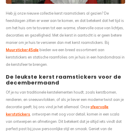
Wasruimte muurstickers
Raamfolie bloemen
Welkom thuis
Trapstickers
Voert
Ruimt
Heb jij onze nieuwe collectie kerst raamstickers al gezien? De
Badkamer
Badkamer folie
Pensioen
Verjaardag
Sport
feestdagen zitten er weer aan te komen, en dat betekent dat het tijd is
om het huis om te toveren tot een warme, sfeervolle oase van lichtjes,
Toilet
Glas in lood
Thema
Plakspullen
Game 
decoraties en gezelligheid. Met de kerst in aantocht is er geen betere
manier om je huis te versieren dan met kerst raamstickers. Bij
Religie
Spiegelfolie
Babyshower
Social media stickers
Muurs
Muursticker4Sale
bieden we een breed assortiment aan
kerststickers en statische raamfolies om je huis in een handomdraai in
Steden
Auto raamfolie
Bedrijven
Tuinposter
Bloe
de kerstsfeer te brengen.
Tuin
Zonwerende folie
De leukste kerst raamstickers voor de
Vorm
decembermaand
Sport
Raamfolie dieren
Of je nu van traditionele kerstelementen houdt, zoals kerstbomen,
rendieren, en sneeuwvlokken, of als je liever een moderne twist aan je
Origami
Design
decoratie geeft, bij ons vind je het allemaal. Onze
sfeervolle
kerststickers
, ontworpen met oog voor detail, komen in een scala
van ontwerpen en afmetingen. Dit betekent dat je altijd iets vindt dat
perfect past bij jouw persoonlijke stijl en smaak. Geniet van de