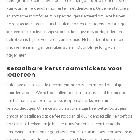
Kerst gaat niet alleen over decoreren, het gaat ook over het creëren
van warme, liefdevolle momenten met dierbaren. Onze kerststickers
en statische raamfolies zijn speciaal geselecteerd om je te helpen
deze speciale sfeer in huis te halen. Samen de stickers aanbrengen
kan een leuke activiteit zijn voor het hele gezin, waarbij iedereen
betrokken is bij het versieren van het huis. Het is ideaal om mooie,
nieuwe herinneringen te maken samen. Daar blijf je lang van
nagenieten!
Betaalbare kerst raamstickers voor
iedereen
Laten we eerlijk zijn; de decembermaand is een maand die altijd
duurder uitpakt. We hebben allemaal extra uitgaven, of het nu gaat
om het halen van extra boodschappen of het kopen van
kerstcadeautjes. Onze kerst raamstickers zijn heel betaalbaar, juist
omdat er begrijpen dat de feestdagen al duur genoeg zijn. Je hoeft de
bank niet te breken om je huis te transformeren in een feestelijke
omgeving. En met onze gebruiksvriendelijke online bestelprocedure is
het eenvoudiger dan ooit om jouw kerstdecoraties in huis te halen.