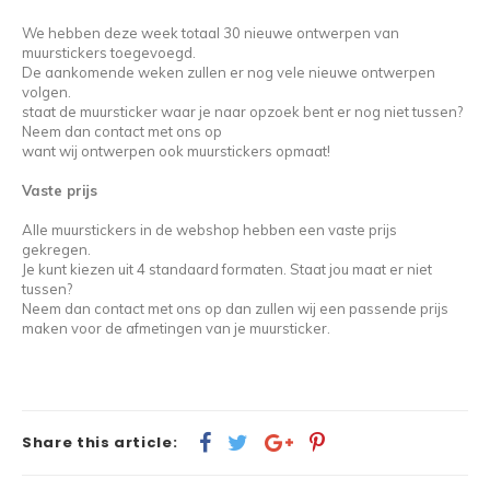
Wasruimte muurstickers
Raamfolie bloemen
Welkom thuis
Trapstickers
Voert
Ruimt
We hebben deze week totaal 30 nieuwe ontwerpen van
muurstickers toegevoegd.
Badkamer
Badkamer folie
Pensioen
Verjaardag
Sport
De aankomende weken zullen er nog vele nieuwe ontwerpen
volgen.
staat de muursticker waar je naar opzoek bent er nog niet tussen?
Toilet
Glas in lood
Thema
Plakspullen
Game 
Neem dan contact met ons op
want wij ontwerpen ook muurstickers opmaat!
Religie
Spiegelfolie
Babyshower
Social media stickers
Muurs
Vaste prijs
Steden
Auto raamfolie
Bedrijven
Tuinposter
Bloe
Alle muurstickers in de webshop hebben een vaste prijs
gekregen.
Je kunt kiezen uit 4 standaard formaten. Staat jou maat er niet
Tuin
Zonwerende folie
Vorm
tussen?
Neem dan contact met ons op dan zullen wij een passende prijs
maken voor de afmetingen van je muursticker.
Sport
Raamfolie dieren
Origami
Design
Share this article: