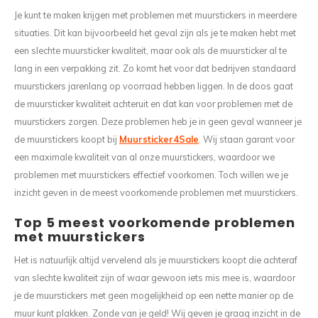
Wasruimte muurstickers
Raamfolie bloemen
Welkom thuis
Trapstickers
Voert
Ruimt
Je kunt te maken krijgen met problemen met muurstickers in meerdere
situaties. Dit kan bijvoorbeeld het geval zijn als je te maken hebt met
Badkamer
Badkamer folie
Pensioen
Verjaardag
Sport
een slechte muursticker kwaliteit, maar ook als de muursticker al te
lang in een verpakking zit. Zo komt het voor dat bedrijven standaard
Toilet
Glas in lood
Thema
Plakspullen
Game 
muurstickers jarenlang op voorraad hebben liggen. In de doos gaat
de muursticker kwaliteit achteruit en dat kan voor problemen met de
Religie
Spiegelfolie
Babyshower
Social media stickers
Muurs
muurstickers zorgen. Deze problemen heb je in geen geval wanneer je
de muurstickers koopt bij
Muursticker4Sale
. Wij staan garant voor
Steden
Auto raamfolie
Bedrijven
Tuinposter
Bloe
een maximale kwaliteit van al onze muurstickers, waardoor we
problemen met muurstickers effectief voorkomen. Toch willen we je
Tuin
Zonwerende folie
Vorm
inzicht geven in de meest voorkomende problemen met muurstickers.
Sport
Raamfolie dieren
Top 5 meest voorkomende problemen
met muurstickers
Origami
Design
Het is natuurlijk altijd vervelend als je muurstickers koopt die achteraf
van slechte kwaliteit zijn of waar gewoon iets mis mee is, waardoor
je de muurstickers met geen mogelijkheid op een nette manier op de
muur kunt plakken. Zonde van je geld! Wij geven je graag inzicht in de