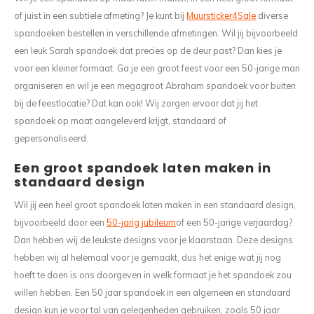
Wasruimte muurstickers
Raamfolie bloemen
Welkom thuis
Trapstickers
Voert
Ruimt
of juist in een subtiele afmeting? Je kunt bij
Muursticker4Sale
diverse
spandoeken bestellen in verschillende afmetingen. Wil jij bijvoorbeeld
Badkamer
Badkamer folie
Pensioen
Verjaardag
Sport
een leuk Sarah spandoek dat precies op de deur past? Dan kies je
voor een kleiner formaat. Ga je een groot feest voor een 50-jarige man
Toilet
Glas in lood
Thema
Plakspullen
Game 
organiseren en wil je een megagroot Abraham spandoek voor buiten
bij de feestlocatie? Dat kan ook! Wij zorgen ervoor dat jij het
Religie
Spiegelfolie
Babyshower
Social media stickers
Muurs
spandoek op maat aangeleverd krijgt, standaard of
gepersonaliseerd.
Steden
Auto raamfolie
Bedrijven
Tuinposter
Bloe
Een groot spandoek laten maken in
standaard design
Tuin
Zonwerende folie
Vorm
Wil jij een heel groot spandoek laten maken in een standaard design,
Sport
Raamfolie dieren
bijvoorbeeld door een
50-jarig jubileum
of een 50-jarige verjaardag?
Dan hebben wij de leukste designs voor je klaarstaan. Deze designs
Origami
Design
hebben wij al helemaal voor je gemaakt, dus het enige wat jij nog
hoeft te doen is ons doorgeven in welk formaat je het spandoek zou
willen hebben. Een 50 jaar spandoek in een algemeen en standaard
design kun je voor tal van gelegenheden gebruiken, zoals 50 jaar