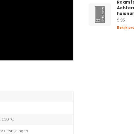
Raamfo
Achter
huisn
9,95
Bekijk pr
t 110 °C
or uitsnijdingen