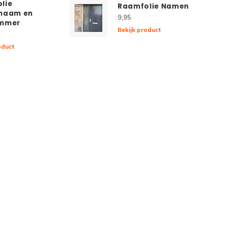
lie
Raamfolie Namen
naam en
9,95
ummer
Bekijk product
oduct