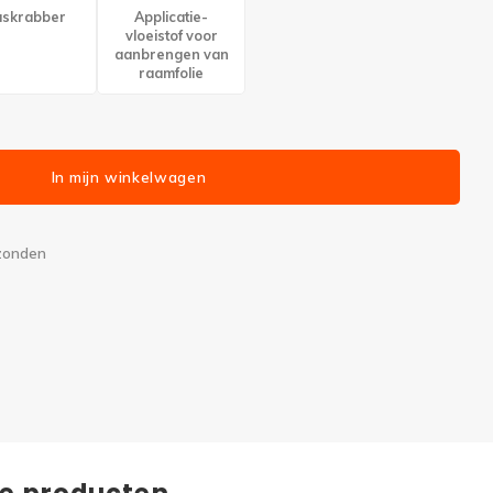
askrabber
Applicatie-
vloeistof voor
aanbrengen van
raamfolie
In mijn winkelwagen
rzonden
de producten