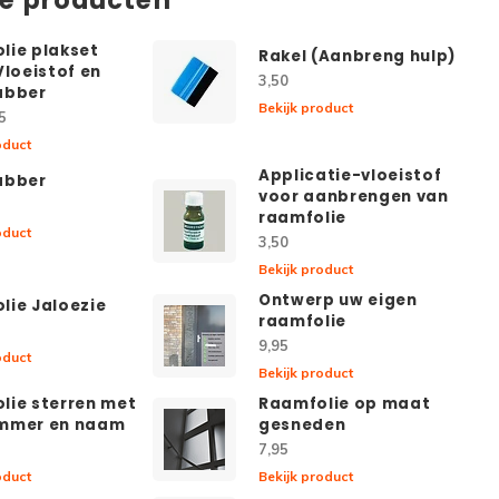
lie plakset
Rakel (Aanbreng hulp)
Vloeistof en
3,50
abber
Bekijk product
5
oduct
Applicatie-vloeistof
abber
voor aanbrengen van
raamfolie
oduct
3,50
Bekijk product
Ontwerp uw eigen
lie Jaloezie
raamfolie
9,95
oduct
Bekijk product
lie sterren met
Raamfolie op maat
mmer en naam
gesneden
7,95
oduct
Bekijk product