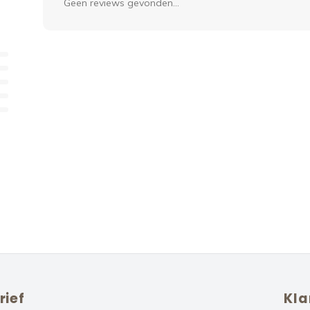
Geen reviews gevonden...
rief
Kla