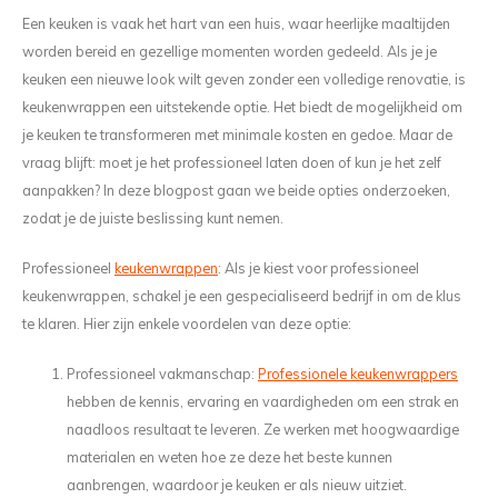
Wasruimte muurstickers
Raamfolie bloemen
Welkom thuis
Trapstickers
Voert
Ruimt
Een keuken is vaak het hart van een huis, waar heerlijke maaltijden
worden bereid en gezellige momenten worden gedeeld. Als je je
Badkamer
Badkamer folie
Pensioen
Verjaardag
Sport
keuken een nieuwe look wilt geven zonder een volledige renovatie, is
keukenwrappen een uitstekende optie. Het biedt de mogelijkheid om
Toilet
Glas in lood
Thema
Plakspullen
Game 
je keuken te transformeren met minimale kosten en gedoe. Maar de
vraag blijft: moet je het professioneel laten doen of kun je het zelf
Religie
Spiegelfolie
Babyshower
Social media stickers
Muurs
aanpakken? In deze blogpost gaan we beide opties onderzoeken,
zodat je de juiste beslissing kunt nemen.
Steden
Auto raamfolie
Bedrijven
Tuinposter
Bloe
Professioneel
keukenwrappen
: Als je kiest voor professioneel
Tuin
Zonwerende folie
Vorm
keukenwrappen, schakel je een gespecialiseerd bedrijf in om de klus
te klaren. Hier zijn enkele voordelen van deze optie:
Sport
Raamfolie dieren
Professioneel vakmanschap:
Professionele keukenwrappers
Origami
Design
hebben de kennis, ervaring en vaardigheden om een strak en
naadloos resultaat te leveren. Ze werken met hoogwaardige
materialen en weten hoe ze deze het beste kunnen
aanbrengen, waardoor je keuken er als nieuw uitziet.