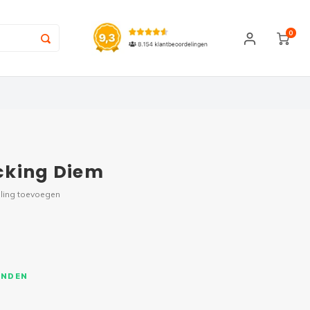
0
cking Diem
ling toevoegen
ONDEN