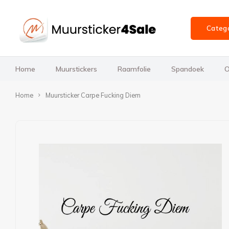
Categ
Home
Muurstickers
Raamfolie
Spandoek
O
Home
Muursticker Carpe Fucking Diem