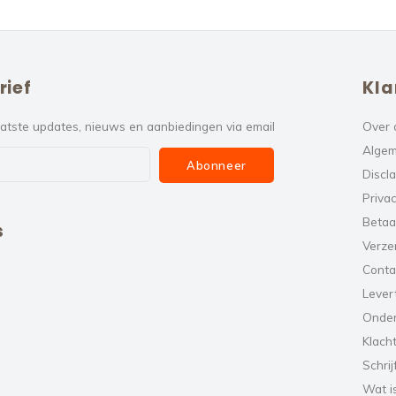
rief
Kla
atste updates, nieuws en aanbiedingen via email
Over 
Algem
Abonneer
Discl
Privac
Betaa
s
Verze
Conta
Levert
Onde
Klach
Schrij
Wat i