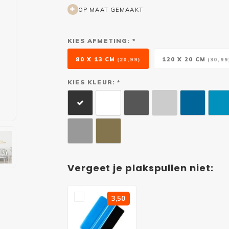
OP MAAT GEMAAKT
KIES AFMETING: *
80 X 13 CM
120 X 20 CM
(20,99)
(30,99
KIES KLEUR: *
Vergeet je plakspullen niet:
3,50