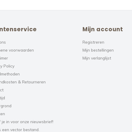
ntenservice
Mijn account
ons
Registreren
ene voorwaarden
Mijn bestellingen
aimer
Mijn verlanglijst
y Policy
lmethoden
ndkosten & Retourneren
ct
ijd
rgrond
ten
f je in voor onze nieuwsbrief!
s een vector bestand.