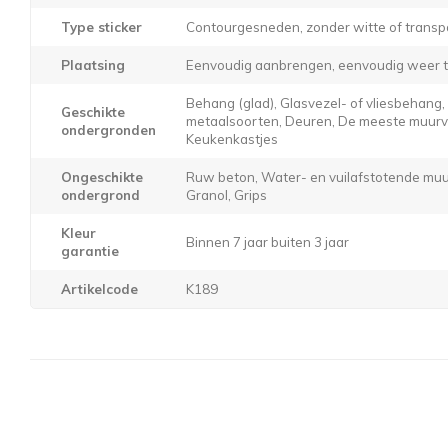
Type sticker
Contourgesneden, zonder witte of transp
Plaatsing
Eenvoudig aanbrengen, eenvoudig weer t
Behang (glad), Glasvezel- of vliesbehang
Geschikte
metaalsoorten, Deuren, De meeste muurver
ondergronden
Keukenkastjes
Ongeschikte
Ruw beton, Water- en vuilafstotende muur
ondergrond
Granol, Grips
Kleur
Binnen 7 jaar buiten 3 jaar
garantie
Artikelcode
K189