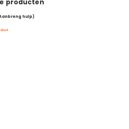
de producten
(Aanbreng hulp)
oduct