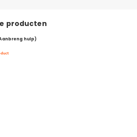
de producten
(Aanbreng hulp)
oduct