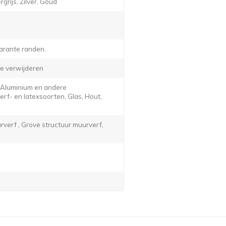
grijs, Zilver, Goud
arante randen.
e verwijderen
, Aluminium en andere
f- en latexsoorten, Glas, Hout,
verf , Grove structuur muurverf,