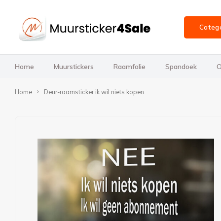
Categ
Home
Muurstickers
Raamfolie
Spandoek
O
Home
Deur-raamsticker ik wil niets kopen