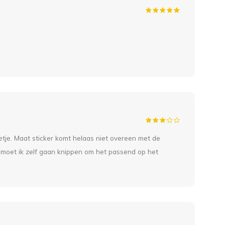
12 
Ma
Ik h
Was 
Arti
Koop
19 
Cl
etje. Maat sticker komt helaas niet overeen met de
 moet ik zelf gaan knippen om het passend op het
goed
15 
Lui