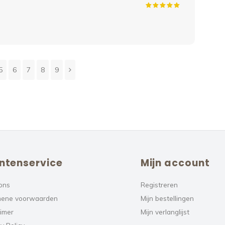
Gewe
5
6
7
8
9
ntenservice
Mijn account
ons
Registreren
ene voorwaarden
Mijn bestellingen
aimer
Mijn verlanglijst