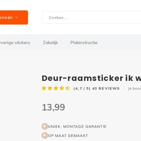
orieën
verige stickers
Zakelijk
Plakinstructie
Deur-raamsticker ik w
(4,7 / 5)
43
REVIEWS
Je beo
13,99
UNIEK: MONTAGE GARANTIE
OP MAAT GEMAAKT