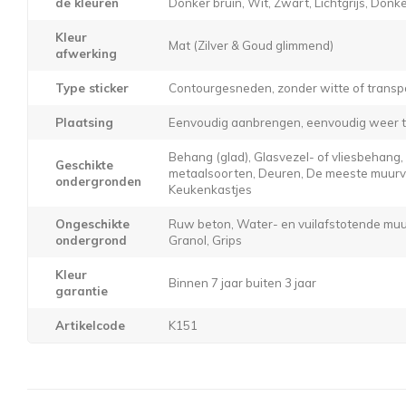
de kleuren
Donker bruin, Wit, Zwart, Lichtgrijs, Donker
Kleur
Mat (Zilver & Goud glimmend)
afwerking
Type sticker
Contourgesneden, zonder witte of transp
Plaatsing
Eenvoudig aanbrengen, eenvoudig weer t
Behang (glad), Glasvezel- of vliesbehang
Geschikte
metaalsoorten, Deuren, De meeste muurver
ondergronden
Keukenkastjes
Ongeschikte
Ruw beton, Water- en vuilafstotende muur
ondergrond
Granol, Grips
Kleur
Binnen 7 jaar buiten 3 jaar
garantie
Artikelcode
K151