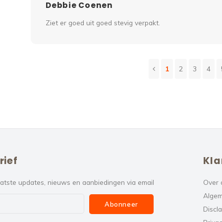
Debbie Coenen
Ziet er goed uit goed stevig verpakt.
1
2
3
4
rief
Kla
atste updates, nieuws en aanbiedingen via email
Over 
Algem
Abonneer
Discl