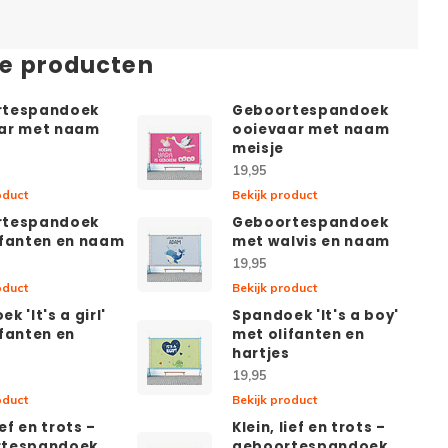
de producten
rtespandoek
Geboortespandoek
ar met naam
ooievaar met naam
meisje
19,95
oduct
Bekijk product
rtespandoek
Geboortespandoek
ifanten en naam
met walvis en naam
19,95
oduct
Bekijk product
k 'It's a girl'
Spandoek 'It's a boy'
ifanten en
met olifanten en
s
hartjes
19,95
oduct
Bekijk product
ief en trots –
Klein, lief en trots –
rtespandoek
geboortespandoek