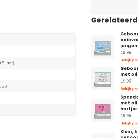
Gerelateer
Geboo
ooieva
jongen
19,95
Bekijk pr
 5 jaar)
Geboo
met ol
19,95
, d0
Bekijk pr
Spandoe
met ol
hartje
19,95
Bekijk pr
Klein, l
geboo