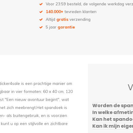
Voor 23:59 besteld, de volgende werkdag ve
140.000+
tevreden klanten
Altijd
gratis
verzending
5 jaar
garantie
icker4sale is een prachtige manier om
V
gbaar in vier formaten: 60 x 40 cm, 120
st "Een nieuw avontuur begint", wat
Worden de span
met zich meebrengt.
Het spandoek is
In welke afmeti
- als buitengebruik, en is voorzien
Kan het spando
kunt u op een stijlvolle en zichtbare
Kan ik mijn eig