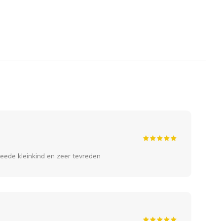
15 
Ca
eede kleinkind en zeer tevreden
Makk
16 
Lie