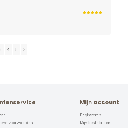
13 
Leo
Kope
3
4
5
ntenservice
Mijn account
ons
Registreren
ene voorwaarden
Mijn bestellingen