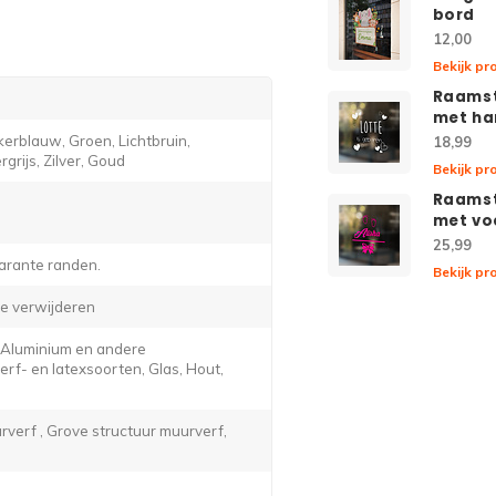
bord
12,00
Bekijk pr
Raamst
met ha
erblauw, Groen, Lichtbruin,
18,99
grijs, Zilver, Goud
Bekijk pr
Raamst
met vo
25,99
arante randen.
Bekijk pr
e verwijderen
, Aluminium en andere
f- en latexsoorten, Glas, Hout,
verf , Grove structuur muurverf,