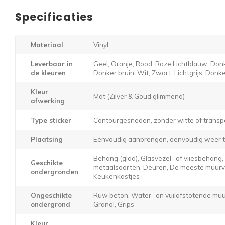
Specificaties
Materiaal
Vinyl
Leverbaar in
Geel, Oranje, Rood, Roze Lichtblauw, Donk
de kleuren
Donker bruin, Wit, Zwart, Lichtgrijs, Donker
Kleur
Mat (Zilver & Goud glimmend)
afwerking
Type sticker
Contourgesneden, zonder witte of transp
Plaatsing
Eenvoudig aanbrengen, eenvoudig weer t
Behang (glad), Glasvezel- of vliesbehang
Geschikte
metaalsoorten, Deuren, De meeste muurver
ondergronden
Keukenkastjes
Ongeschikte
Ruw beton, Water- en vuilafstotende muur
ondergrond
Granol, Grips
Kleur