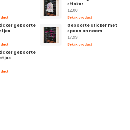
sticker
12,00
oduct
Bekijk product
icker geboorte
Geboorte sticker met
rtjes
speen en naam
17,99
oduct
Bekijk product
icker geboorte
etjes
oduct