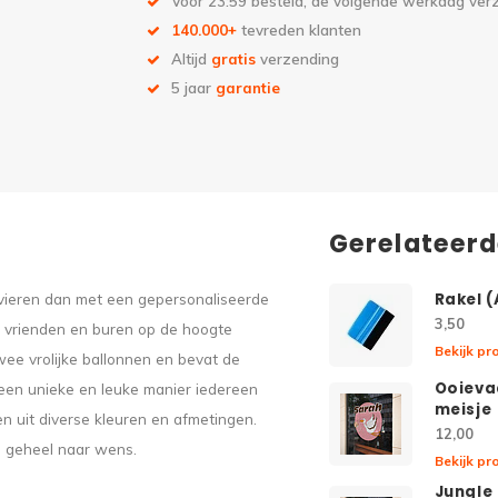
Voor 23:59 besteld, de volgende werkdag ve
140.000+
tevreden klanten
Altijd
gratis
verzending
5 jaar
garantie
Gerelateer
e vieren dan met een gepersonaliseerde
Rakel 
3,50
, vrienden en buren op de hoogte
Bekijk pr
wee vrolijke ballonnen en bevat de
Ooieva
 een unieke en leuke manier iedereen
meisje
en uit diverse kleuren en afmetingen.
12,00
e geheel naar wens.
Bekijk pr
Jungle