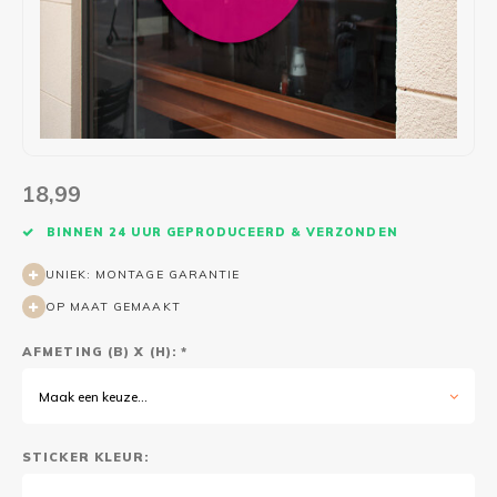
Wasruimte muurstickers
Raamfolie bloemen
Welkom thuis
Trapstickers
Voert
Ruimt
Badkamer
Badkamer folie
Pensioen
Verjaardag
Sport
Toilet
Glas in lood
Thema
Plakspullen
Game 
Religie
Spiegelfolie
Babyshower
Social media stickers
Muurs
18,99
Steden
Auto raamfolie
Bedrijven
Tuinposter
Bloe
BINNEN 24 UUR GEPRODUCEERD & VERZONDEN
UNIEK: MONTAGE GARANTIE
Tuin
Zonwerende folie
Vorm
OP MAAT GEMAAKT
Sport
Raamfolie dieren
AFMETING (B) X (H): *
Origami
Design
Maak een keuze...
STICKER KLEUR: