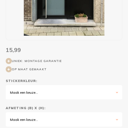
Wasruimte muurstickers
Raamfolie bloemen
Welkom thuis
Trapstickers
Voert
Ruimt
Badkamer
Badkamer folie
Pensioen
Verjaardag
Sport
Toilet
Glas in lood
Thema
Plakspullen
Game 
Religie
Spiegelfolie
Babyshower
Social media stickers
Muurs
15,99
Steden
Auto raamfolie
Bedrijven
Tuinposter
Bloe
UNIEK: MONTAGE GARANTIE
OP MAAT GEMAAKT
Tuin
Zonwerende folie
Vorm
STICKERKLEUR:
Sport
Raamfolie dieren
Maak een keuze...
Origami
Design
AFMETING (B) X (H):
Maak een keuze...