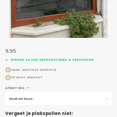
Wasruimte muurstickers
Raamfolie bloemen
Welkom thuis
Trapstickers
Voert
Ruimt
Badkamer
Badkamer folie
Pensioen
Verjaardag
Sport
Toilet
Glas in lood
Thema
Plakspullen
Game 
Religie
Spiegelfolie
Babyshower
Social media stickers
Muurs
9,95
Steden
Auto raamfolie
Bedrijven
Tuinposter
Bloe
BINNEN 24 UUR GEPRODUCEERD & VERZONDEN
Tuin
Zonwerende folie
Vorm
UNIEK: MONTAGE GARANTIE
OP MAAT GEMAAKT
Sport
Raamfolie dieren
AFMETING : *
Origami
Design
Maak een keuze...
Vergeet je plakspullen niet: