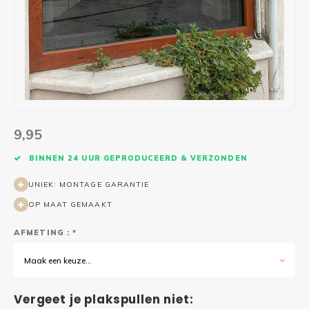
Wasruimte muurstickers
Raamfolie bloemen
Welkom thuis
Trapstickers
Voert
Ruimt
Badkamer
Badkamer folie
Pensioen
Verjaardag
Sport
Toilet
Glas in lood
Thema
Plakspullen
Game 
Religie
Spiegelfolie
Babyshower
Social media stickers
Muurs
9,95
Steden
Auto raamfolie
Bedrijven
Tuinposter
Bloe
BINNEN 24 UUR GEPRODUCEERD & VERZONDEN
Tuin
Zonwerende folie
Vorm
UNIEK: MONTAGE GARANTIE
OP MAAT GEMAAKT
Sport
Raamfolie dieren
AFMETING : *
Origami
Design
Maak een keuze...
Vergeet je plakspullen niet: