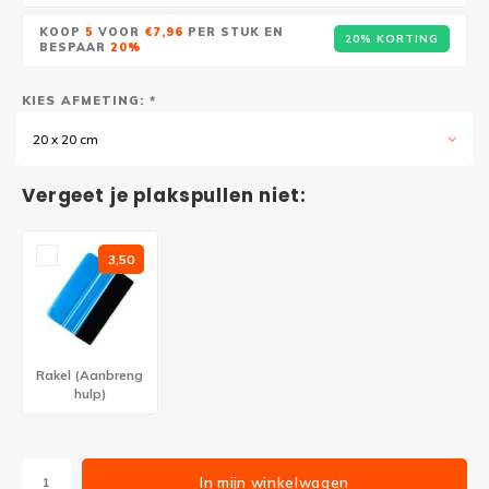
KOOP
5
VOOR
€7,96
PER STUK EN
20% KORTING
BESPAAR
20%
KIES AFMETING: *
20 x 20 cm
Vergeet je plakspullen niet:
3,50
Rakel (Aanbreng
hulp)
In mijn winkelwagen