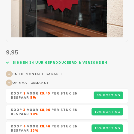
Wasruimte muurstickers
Raamfolie bloemen
Welkom thuis
Trapstickers
Voert
Ruimt
Badkamer
Badkamer folie
Pensioen
Verjaardag
Sport
Toilet
Glas in lood
Thema
Plakspullen
Game 
Religie
Spiegelfolie
Babyshower
Social media stickers
Muurs
9,95
Steden
Auto raamfolie
Bedrijven
Tuinposter
Bloe
BINNEN 24 UUR GEPRODUCEERD & VERZONDEN
UNIEK: MONTAGE GARANTIE
Tuin
Zonwerende folie
Vorm
OP MAAT GEMAAKT
Sport
Raamfolie dieren
KOOP
2
VOOR
€9,45
PER STUK EN
5% KORTING
BESPAAR
5%
Origami
Design
KOOP
3
VOOR
€8,96
PER STUK EN
10% KORTING
BESPAAR
10%
KOOP
4
VOOR
€8,46
PER STUK EN
15% KORTING
BESPAAR
15%