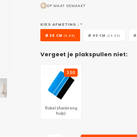
OP MAAT GEMAAKT
KIES AFMETING : *
Ø 20 CM
Ø 60 CM
Ø
(6,99)
(19,99)
Vergeet je plakspullen niet:
3,50
Rakel (Aanbreng
hulp)