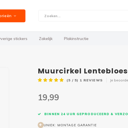
orieën
verige stickers
Zakelijk
Plakinstructie
Muurcirkel Lentebloe
(5 / 5)
1
REVIEWS
Je beoorde
19,99
BINNEN 24 UUR GEPRODUCEERD & VERZ
UNIEK: MONTAGE GARANTIE