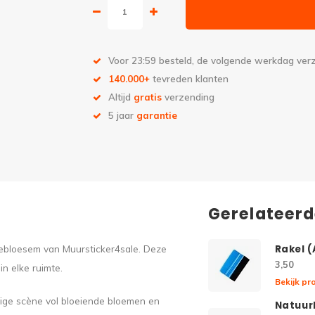
Voor 23:59 besteld, de volgende werkdag ve
140.000+
tevreden klanten
Altijd
gratis
verzending
5 jaar
garantie
Gerelateer
tebloesem van Muursticker4sale. Deze
Rakel 
3,50
in elke ruimte.
Bekijk pr
tige scène vol bloeiende bloemen en
Natuurl