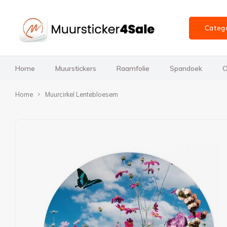
Categ
Home
Muurstickers
Raamfolie
Spandoek
O
Home
Muurcirkel Lentebloesem