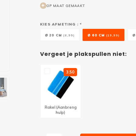
OP MAAT GEMAAKT
KIES AFMETING : *
Ø 20 CM
Ø 60 CM
Ø
(6,99)
(19,99)
Vergeet je plakspullen niet:
3,50
Rakel (Aanbreng
hulp)