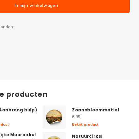
In mijn winkelwagen
rzonden
de producten
(Aanbreng hulp)
Zonnebloemmotief
6,99
oduct
Bekijk product
ijke Muurcirkel
Natuurcirkel