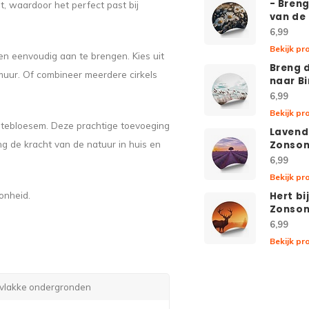
- Bren
nt, waardoor het perfect past bij
van de 
6,99
Bekijk pr
en eenvoudig aan te brengen. Kies uit
Breng 
muur. Of combineer meerdere cirkels
naar B
6,99
Bekijk pr
entebloesem. Deze prachtige toevoeging
Lavend
eng de kracht van de natuur in huis en
Zonso
6,99
Bekijk pr
onheid.
Hert bi
Zonso
6,99
Bekijk pr
e vlakke ondergronden