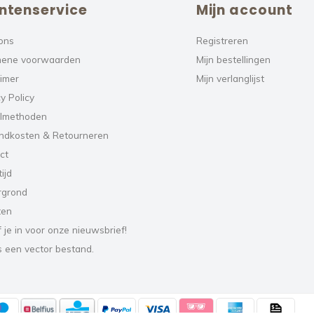
ntenservice
Mijn account
ons
Registreren
ene voorwaarden
Mijn bestellingen
aimer
Mijn verlanglijst
y Policy
lmethoden
ndkosten & Retourneren
ct
ijd
rgrond
ten
f je in voor onze nieuwsbrief!
s een vector bestand.