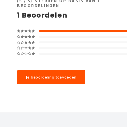
(
5
/ 5) STERREN OP BASIS VAN
1
BEOORDELINGEN
1
Beoordelen
Je beoordeling toevoegen