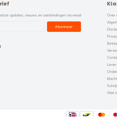
rief
Kla
atste updates, nieuws en aanbiedingen via email
Over 
Algem
Abonneer
Discl
Privac
Betaa
s
Verze
Conta
Levert
Onde
Klach
Schrij
Wat i