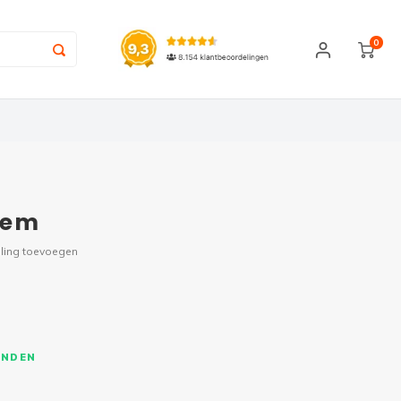
0
sem
ling toevoegen
ONDEN