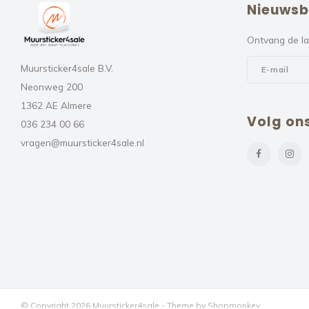
Nieuwsb
Ontvang de la
Muursticker4sale B.V.
Neonweg 200
1362 AE Almere
Volg on
036 234 00 66
vragen@muursticker4sale.nl
© Copyright 2026 Muursticker4sale - Theme by
Shopmonkey