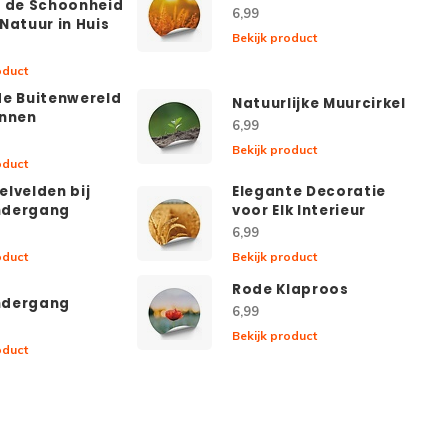
g de Schoonheid
6,99
Natuur in Huis
Bekijk product
oduct
de Buitenwereld
Natuurlijke Muurcirkel
innen
6,99
Bekijk product
oduct
elvelden bij
Elegante Decoratie
ndergang
voor Elk Interieur
6,99
oduct
Bekijk product
j
Rode Klaproos
ndergang
6,99
Bekijk product
oduct