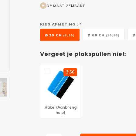
OP MAAT GEMAAKT
KIES AFMETING : *
Ø 20 CM
Ø 60 CM
Ø
(6,99)
(19,99)
Vergeet je plakspullen niet:
3,50
Rakel (Aanbreng
hulp)