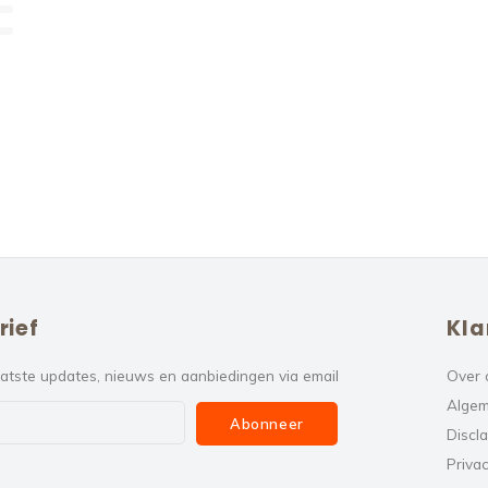
rief
Kla
atste updates, nieuws en aanbiedingen via email
Over 
Algem
Abonneer
Discl
Privac