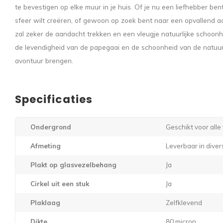
te bevestigen op elke muur in je huis. Of je nu een liefhebber ben
sfeer wilt creëren, of gewoon op zoek bent naar een opvallend acc
zal zeker de aandacht trekken en een vleugje natuurlijke schoon
de levendigheid van de papegaai en de schoonheid van de natuur 
avontuur brengen.
Specificaties
Ondergrond
Geschikt voor all
Afmeting
Leverbaar in dive
Plakt op glasvezelbehang
Ja
Cirkel uit een stuk
Ja
Plaklaag
Zelfklevend
Dikte
80 micron