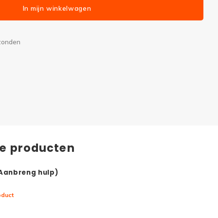
In mijn winkelwagen
rzonden
de producten
(Aanbreng hulp)
oduct