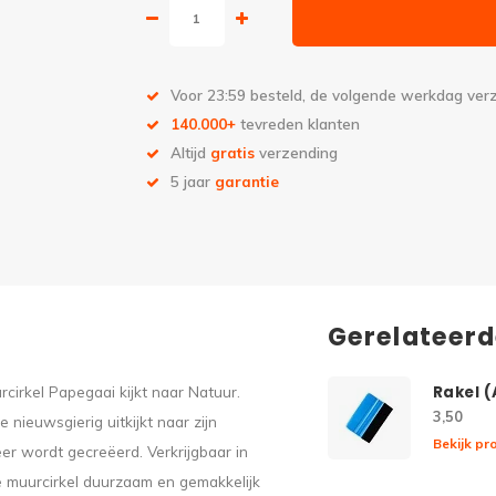
Voor 23:59 besteld, de volgende werkdag ve
140.000+
tevreden klanten
Altijd
gratis
verzending
5 jaar
garantie
Gerelateer
cirkel Papegaai kijkt naar Natuur.
Rakel 
3,50
 nieuwsgierig uitkijkt naar zijn
Bekijk pr
er wordt gecreëerd. Verkrijgbaar in
e muurcirkel duurzaam en gemakkelijk