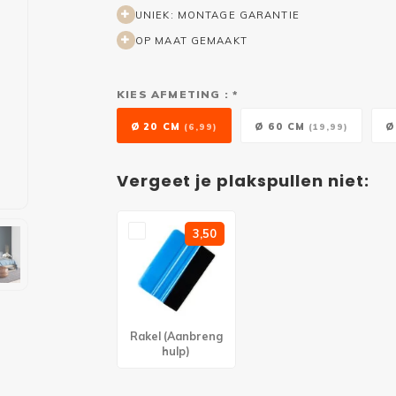
UNIEK: MONTAGE GARANTIE
OP MAAT GEMAAKT
KIES AFMETING : *
Ø 20 CM
Ø 60 CM
Ø
(6,99)
(19,99)
Vergeet je plakspullen niet:
3,50
Rakel (Aanbreng
hulp)