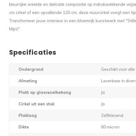
kleurrijke weelde en delicate compositie op indrukwekkende wijze.
cm cirkel of een opvallende 120 cm, deze muurcirkel voegt een tij
Transformeer jouw interieur in een bloemrijk kunstwerk met "Stil
Mijn)".
Specificaties
Ondergrond
Geschikt voor all
Afmeting
Leverbaar in dive
Plakt op glasvezelbehang
Ja
Cirkel uit een stuk
Ja
Plaklaag
Zelfklevend
Dikte
80 micron