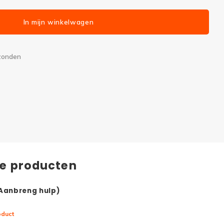
In mijn winkelwagen
rzonden
de producten
(Aanbreng hulp)
oduct