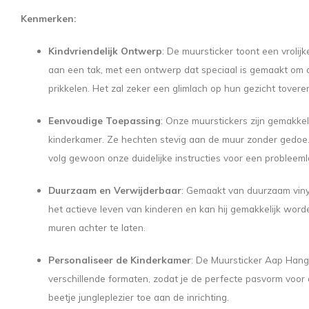
Kenmerken:
Kindvriendelijk Ontwerp
: De muursticker toont een vrolij
aan een tak, met een ontwerp dat speciaal is gemaakt om 
prikkelen. Het zal zeker een glimlach op hun gezicht tovere
Eenvoudige Toepassing
: Onze muurstickers zijn gemakkeli
kinderkamer. Ze hechten stevig aan de muur zonder gedoe. 
volg gewoon onze duidelijke instructies voor een probleemlo
Duurzaam en Verwijderbaar
: Gemaakt van duurzaam viny
het actieve leven van kinderen en kan hij gemakkelijk wor
muren achter te laten.
Personaliseer de Kinderkamer
: De Muursticker Aap Hangt
verschillende formaten, zodat je de perfecte pasvorm voor
beetje jungleplezier toe aan de inrichting.