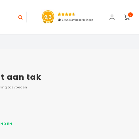
0
t aan tak
ling toevoegen
ONDEN