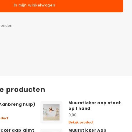
In mijn winkelwagen
rzonden
de producten
Muursticker aap staat
(Aanbreng hulp)
op 1 hand
9,00
oduct
Bekijk product
icker aap klimt
Muursticker Aap