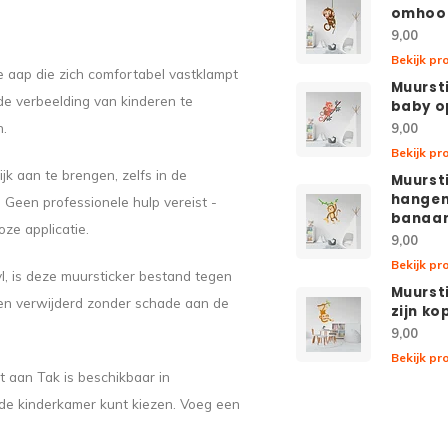
omhoo
9,00
Bekijk pr
ke aap die zich comfortabel vastklampt
Muurst
de verbeelding van kinderen te
baby o
n.
9,00
Bekijk pr
jk aan te brengen, zelfs in de
Muurst
hangen
Geen professionele hulp vereist -
banaa
ze applicatie.
9,00
Bekijk pr
l, is deze muursticker bestand tegen
Muurst
den verwijderd zonder schade aan de
zijn ko
9,00
Bekijk pr
 aan Tak is beschikbaar in
 de kinderkamer kunt kiezen. Voeg een