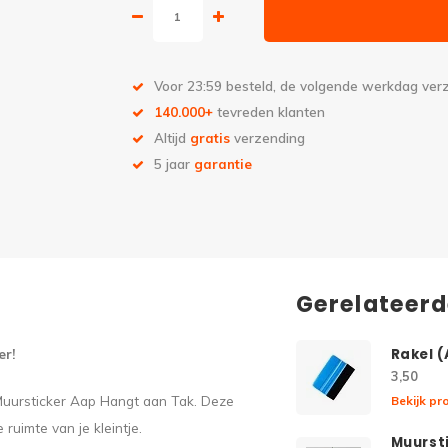
Voor 23:59 besteld, de volgende werkdag ve
140.000+
tevreden klanten
Altijd
gratis
verzending
5 jaar
garantie
Gerelateer
er!
Rakel 
3,50
Muursticker Aap Hangt aan Tak. Deze
Bekijk pr
ruimte van je kleintje.
Muurst