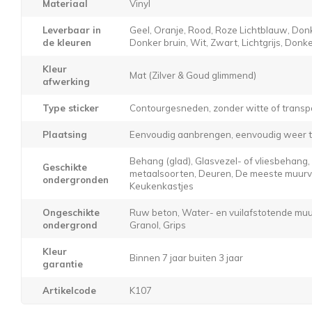
Materiaal
Vinyl
Leverbaar in
Geel, Oranje, Rood, Roze Lichtblauw, Donk
de kleuren
Donker bruin, Wit, Zwart, Lichtgrijs, Donker
Kleur
Mat (Zilver & Goud glimmend)
afwerking
Type sticker
Contourgesneden, zonder witte of transp
Plaatsing
Eenvoudig aanbrengen, eenvoudig weer t
Behang (glad), Glasvezel- of vliesbehang
Geschikte
metaalsoorten, Deuren, De meeste muurver
ondergronden
Keukenkastjes
Ongeschikte
Ruw beton, Water- en vuilafstotende muur
ondergrond
Granol, Grips
Kleur
Binnen 7 jaar buiten 3 jaar
garantie
Artikelcode
K107