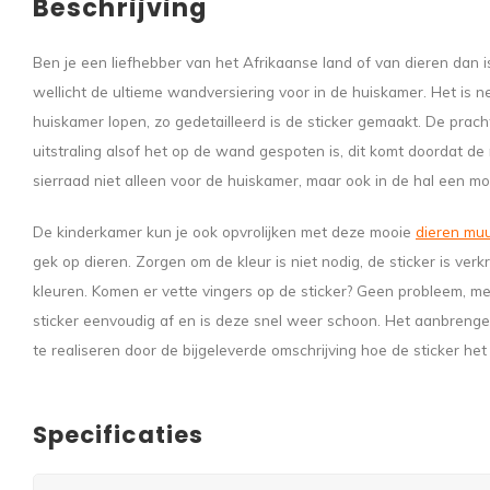
Beschrijving
Ben je een liefhebber van het Afrikaanse land of van dieren dan i
wellicht de ultieme wandversiering voor in de huiskamer. Het is n
huiskamer lopen, zo gedetailleerd is de sticker gemaakt. De prac
uitstraling alsof het op de wand gespoten is, dit komt doordat d
sierraad niet alleen voor de huiskamer, maar ook in de hal een m
De kinderkamer kun je ook opvrolijken met deze mooie
dieren muu
gek op dieren. Zorgen om de kleur is niet nodig, de sticker is verk
kleuren. Komen er vette vingers op de sticker? Geen probleem, me
sticker eenvoudig af en is deze snel weer schoon. Het aanbrengen
te realiseren door de bijgeleverde omschrijving hoe de sticker he
Specificaties