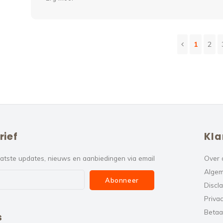
1
2
rief
Kla
atste updates, nieuws en aanbiedingen via email
Over 
Algem
Abonneer
Discl
Privac
Betaa
s