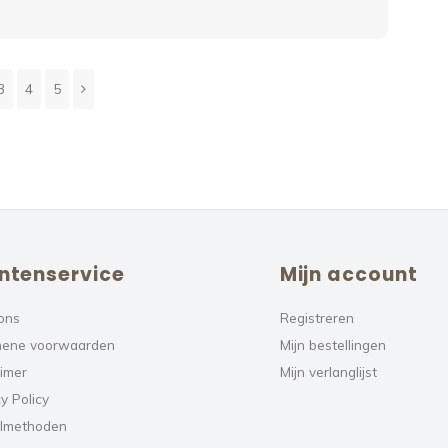
3
4
5
ntenservice
Mijn account
ons
Registreren
ene voorwaarden
Mijn bestellingen
aimer
Mijn verlanglijst
y Policy
lmethoden