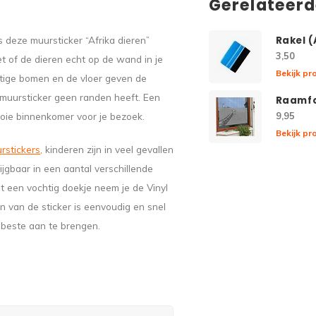
Gerelateer
s deze muursticker “Afrika dieren”
Rakel 
3,50
et of de dieren echt op de wand in je
Bekijk pr
htige bomen en de vloer geven de
e muursticker geen randen heeft. Een
Raamfo
ooie binnenkomer voor je bezoek.
9,95
Bekijk pr
rstickers
,
kinderen zijn in veel gevallen
rijgbaar in een aantal verschillende
t een vochtig doekje neem je de Vinyl
 van de sticker is eenvoudig en snel
t beste aan te brengen.