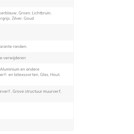
erblauw, Groen, Lichtbruin,
grijs, Zilver, Goud
arante randen.
e verwijderen
, Aluminium en andere
f- en latexsoorten, Glas, Hout,
verf , Grove structuur muurverf,