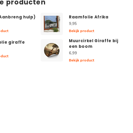
de producten
(Aanbreng hulp)
Raamfolie Afrika
9,95
oduct
Bekijk product
Muurcirkel Giraffe bij
lie giraffe
een boom
6,99
oduct
Bekijk product