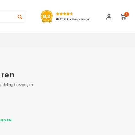
0
eren
ordeling toevoegen
ONDEN