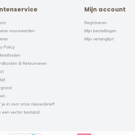
ntenservice
Mijn account
ons
Registreren
ene voorwaarden
Mijn bestellingen
aimer
Mijn verlanglijst
y Policy
lmethoden
ndkosten & Retourneren
ct
ijd
rgrond
ten
f je in voor onze nieuwsbrief!
s een vector bestand.