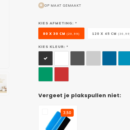
OP MAAT GEMAAKT
KIES AFMETING: *
80 X 30 CM
120 X 45 CM
(20,99)
(30,99
KIES KLEUR: *
Vergeet je plakspullen niet:
3,50