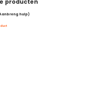
de producten
(Aanbreng hulp)
oduct