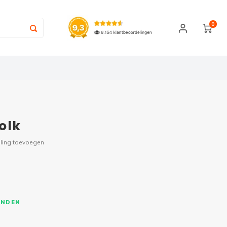
0
olk
ling toevoegen
ONDEN