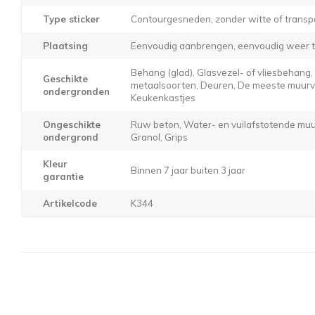
Type sticker
Contourgesneden, zonder witte of transp
Plaatsing
Eenvoudig aanbrengen, eenvoudig weer t
Behang (glad), Glasvezel- of vliesbehang
Geschikte
metaalsoorten, Deuren, De meeste muurver
ondergronden
Keukenkastjes
Ongeschikte
Ruw beton, Water- en vuilafstotende muur
ondergrond
Granol, Grips
Kleur
Binnen 7 jaar buiten 3 jaar
garantie
Artikelcode
K344