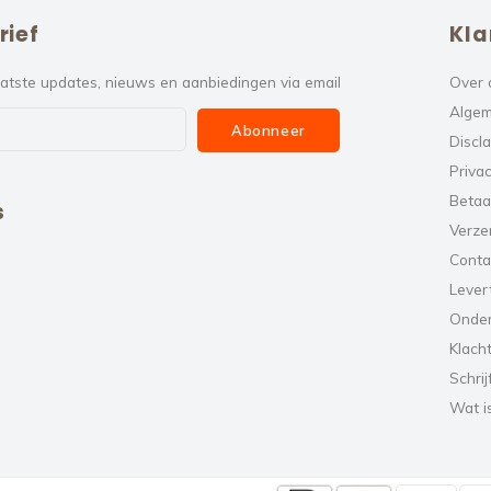
rief
Kla
atste updates, nieuws en aanbiedingen via email
Over 
Algem
Abonneer
Discl
Privac
Betaa
s
Verze
Conta
Levert
Onde
Klach
Schrij
Wat i