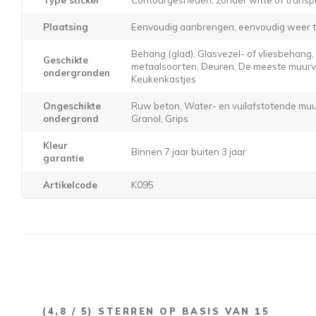
Plaatsing
Eenvoudig aanbrengen, eenvoudig weer t
Behang (glad), Glasvezel- of vliesbehang
Geschikte
metaalsoorten, Deuren, De meeste muurver
ondergronden
Keukenkastjes
Ongeschikte
Ruw beton, Water- en vuilafstotende muur
ondergrond
Granol, Grips
Kleur
Binnen 7 jaar buiten 3 jaar
garantie
Artikelcode
K095
(
4,8
/ 5) STERREN OP BASIS VAN
15