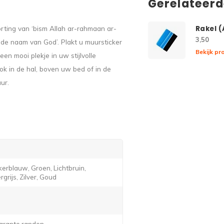
Gerelateer
orting van ‘bism Allah ar-rahmaan ar-
Rakel 
3,50
n de naam van God’. Plakt u muursticker
Bekijk pr
en mooi plekje in uw stijlvolle
ok in de hal, boven uw bed of in de
ur.
erblauw, Groen, Lichtbruin,
grijs, Zilver, Goud
arante randen.