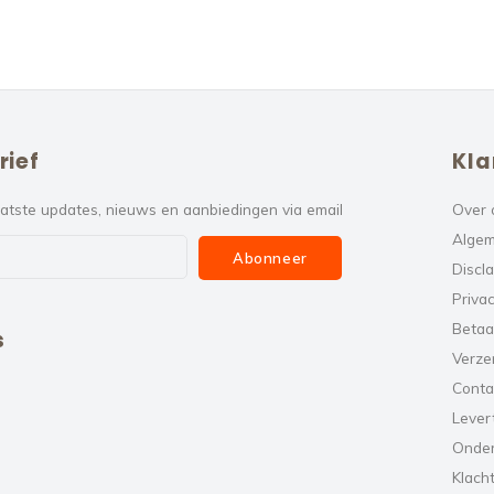
rief
Kla
atste updates, nieuws en aanbiedingen via email
Over 
Algem
Abonneer
Discl
Privac
Betaa
s
Verze
Conta
Levert
Onde
Klach