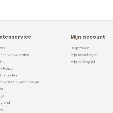
ntenservice
Mijn account
ons
Registreren
ene voorwaarden
Mijn bestellingen
aimer
Mijn verlanglijst
y Policy
lmethoden
ndkosten & Retourneren
ct
ijd
rgrond
ten