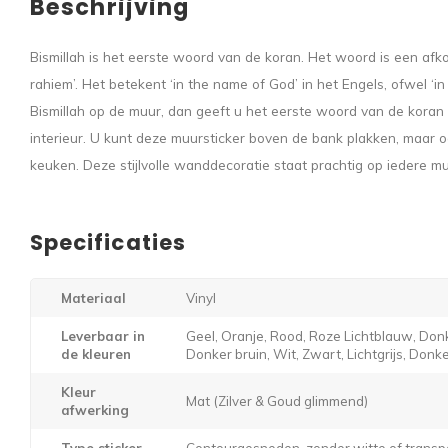
Beschrijving
Bismillah is het eerste woord van de koran. Het woord is een afk
rahiem’. Het betekent ‘in the name of God’ in het Engels, ofwel ‘i
Bismillah op de muur, dan geeft u het eerste woord van de koran e
interieur. U kunt deze muursticker boven de bank plakken, maar o
keuken. Deze stijlvolle wanddecoratie staat prachtig op iedere mu
Specificaties
Materiaal
Vinyl
Leverbaar in
Geel, Oranje, Rood, Roze Lichtblauw, Donk
de kleuren
Donker bruin, Wit, Zwart, Lichtgrijs, Donker
Kleur
Mat (Zilver & Goud glimmend)
afwerking
Type sticker
Contourgesneden, zonder witte of transp