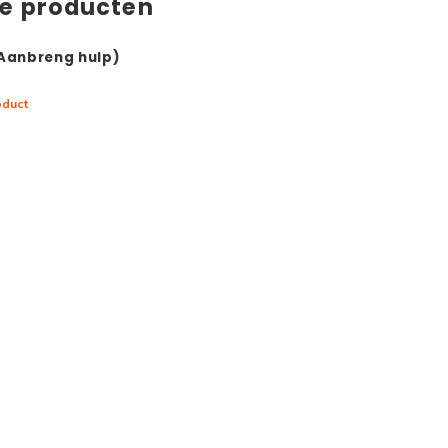
de producten
(Aanbreng hulp)
oduct