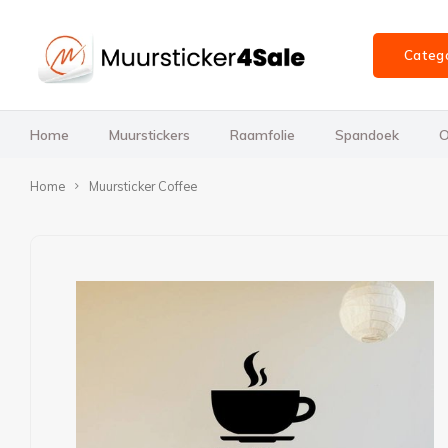
Categ
Home
Muurstickers
Raamfolie
Spandoek
O
Home
Muursticker Coffee