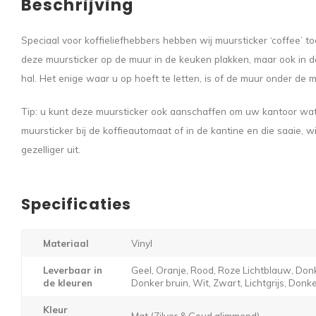
Beschrijving
Speciaal voor koffieliefhebbers hebben wij muursticker ‘coffee’ 
deze muursticker op de muur in de keuken plakken, maar ook in 
hal. Het enige waar u op hoeft te letten, is of de muur onder de m
Tip: u kunt deze muursticker ook aanschaffen om uw kantoor wat
muursticker bij de koffieautomaat of in de kantine en die saaie, wi
gezelliger uit.
Specificaties
Materiaal
Vinyl
Leverbaar in
Geel, Oranje, Rood, Roze Lichtblauw, Donk
de kleuren
Donker bruin, Wit, Zwart, Lichtgrijs, Donker
Kleur
Mat (Zilver & Goud glimmend)