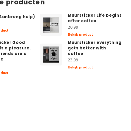
de producten
Muursticker Life begins
(Aanbreng hulp)
after coffee
20,99
oduct
Bekijk product
icker Good
Muursticker everything
is a pleasure.
gets better with
riends are a
coffee
re
23,99
Bekijk product
oduct