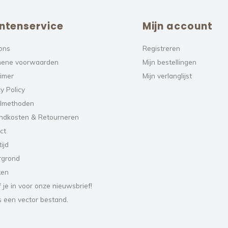
ntenservice
Mijn account
ons
Registreren
ene voorwaarden
Mijn bestellingen
aimer
Mijn verlanglijst
y Policy
lmethoden
ndkosten & Retourneren
ct
ijd
rgrond
ten
f je in voor onze nieuwsbrief!
s een vector bestand.