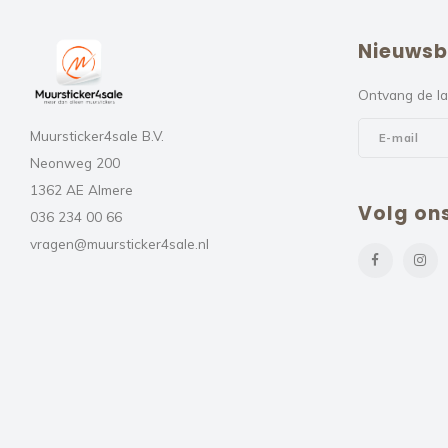
Nieuwsb
Ontvang de la
Muursticker4sale B.V.
Neonweg 200
1362 AE Almere
Volg on
036 234 00 66
vragen@muursticker4sale.nl