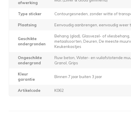
afwerking
Type sticker
Contourgesneden, zonder witte of transp
Plaatsing
Eenvoudig aanbrengen, eenvoudig weer t
Behang (glad), Glasvezel- of vliesbehang
Geschikte
metaalsoorten, Deuren, De meeste muurver
ondergronden
Keukenkastjes
Ongeschikte
Ruw beton, Water- en vuilafstotende muur
ondergrond
Granol, Grips
Kleur
Binnen 7 jaar buiten 3 jaar
garantie
Artikelcode
K062