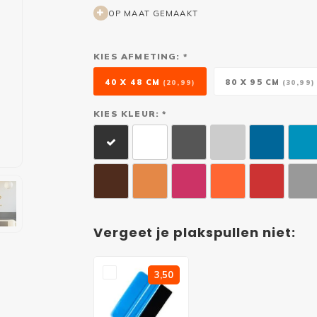
OP MAAT GEMAAKT
KIES AFMETING: *
40 X 48 CM
80 X 95 CM
(20,99)
(30,99)
KIES KLEUR: *
Vergeet je plakspullen niet:
3,50