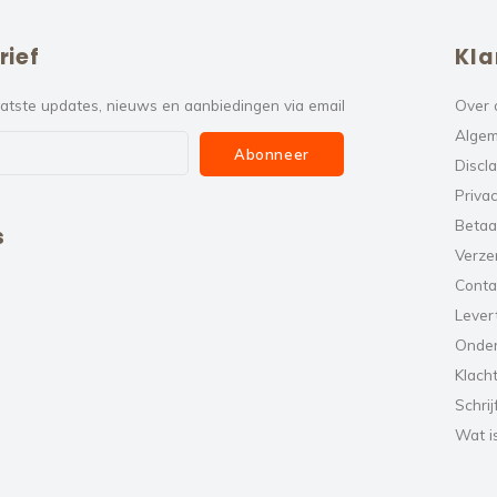
rief
Kla
atste updates, nieuws en aanbiedingen via email
Over 
Algem
Abonneer
Discl
Privac
Betaa
s
Verze
Conta
Levert
Onde
Klach
Schrij
Wat i