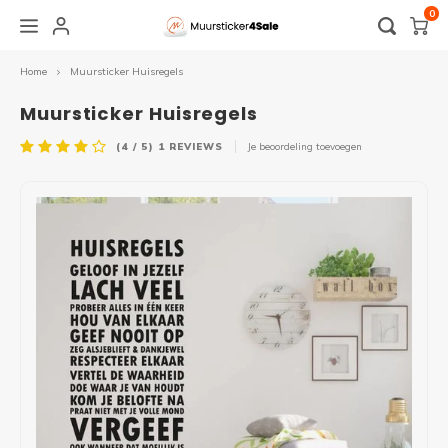
0
Home
Muursticker Huisregels
Hoofdmenu / overige stickers
Hoofdmenu / plakinstructie
Hoofdmenu / muurstickers
Hoofdmenu / spandoek
Hoofdmenu / raamfolie
Hoofdmenu / zakelijk
Hoofdmenu /
Hoofdmenu 
Hoofdmenu 
Hoofdmenu 
Hoo
glass blan
geboorte 
Overige stickers
Plakinstructie
Muurstickers
Raamfolie
Spandoek
Zakelijk
Muursticker Huisregels
badkamer
(4 / 5)
1
REVIEWS
Je beoordeling toevoegen
Alle muurstickers
Alle raamfolie
Zelf ontwerpen
Raamstickers
Raamfolie
Muursticker
Naam 
Eigen 
Hallo
Schil
Kade
Baby- en Kinderkamer
Voordeur folie
Verjaardag
Raamsticker geboorte
Logo
Raamfolie
Tekst
Natuu
Kerst
Grada
Muurcirkel
Horizontale raamfolie
Abraham & Sarah
Toilet
Openingstijden stickers
Spiegelfolie / zonwerende folie
Muurs
Diere
WK
Lijnen
Slaapkamer
Edge glass blanco
Bruiloft
Deursticker
Sale sticker
Raamsticker
Muurs
Bloe
Abstr
Woonkamer
Statische raamfolie
Geboorte
Voertuig
Voertuig
Muurs
Jungl
Geome
Keuken
Verduisterende raamfolie
Geslaagd
Kerst
Bewegwijzering
Muurs
Meest