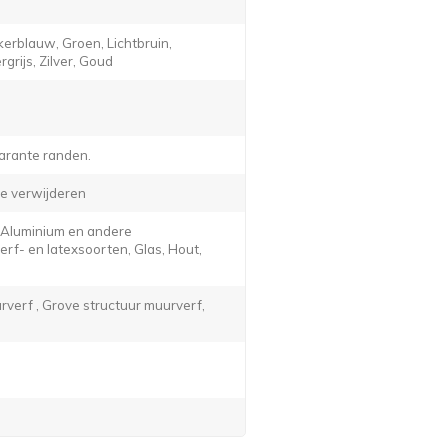
erblauw, Groen, Lichtbruin,
grijs, Zilver, Goud
arante randen.
e verwijderen
, Aluminium en andere
f- en latexsoorten, Glas, Hout,
verf , Grove structuur muurverf,