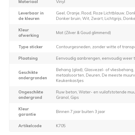
Materiaal
Vinyl
Leverbaar in
Geel, Oranje, Rood, Roze Lichtblauw, Donk
de kleuren
Donker bruin, Wit, Zwart, Lichtgrijs, Donker
Kleur
Mat (Zilver & Goud glimmend)
afwerking
Type sticker
Contourgesneden, zonder witte of transp
Plaatsing
Eenvoudig aanbrengen, eenvoudig weer t
Behang (glad), Glasvezel- of vliesbehang
Geschikte
metaalsoorten, Deuren, De meeste muurver
ondergronden
Keukenkastjes
Ongeschikte
Ruw beton, Water- en vuilafstotende muur
ondergrond
Granol, Gips
Kleur
Binnen 7 jaar buiten 3 jaar
garantie
Artikelcode
K705