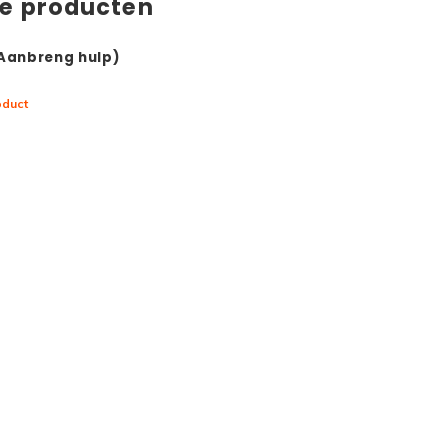
de producten
(Aanbreng hulp)
oduct