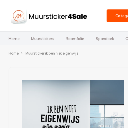
Categ
Home
Muurstickers
Raamfolie
Spandoek
O
Home
Muursticker ik ben niet eigenwijs