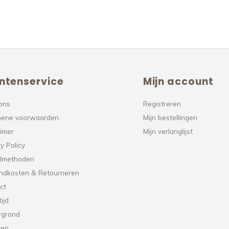
ntenservice
Mijn account
ons
Registreren
ene voorwaarden
Mijn bestellingen
aimer
Mijn verlanglijst
y Policy
lmethoden
ndkosten & Retourneren
ct
ijd
rgrond
ten