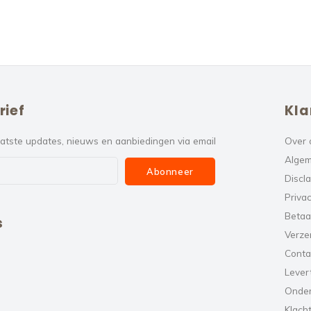
rief
Kla
atste updates, nieuws en aanbiedingen via email
Over 
Algem
Abonneer
Discl
Privac
Betaa
s
Verze
Conta
Levert
Onde
Klach