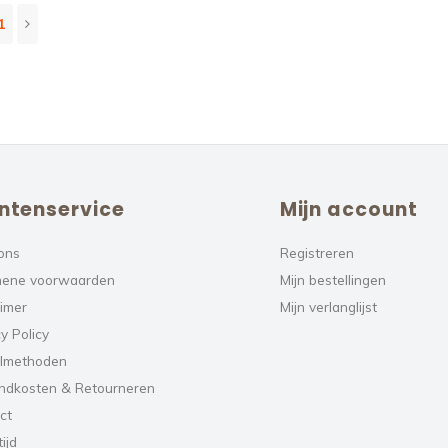
1
ntenservice
Mijn account
ons
Registreren
ene voorwaarden
Mijn bestellingen
aimer
Mijn verlanglijst
y Policy
lmethoden
ndkosten & Retourneren
ct
ijd