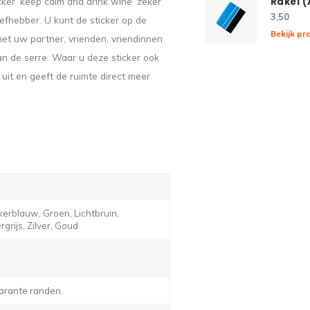
cker ‘keep calm and drink wine’ zeker
Rakel 
3,50
iefhebber. U kunt de sticker op de
Bekijk pr
et uw partner, vrienden, vriendinnen
an de serre. Waar u deze sticker ook
 uit en geeft de ruimte direct meer
erblauw, Groen, Lichtbruin,
grijs, Zilver, Goud
arante randen.