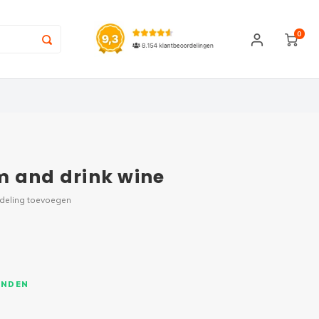
0
m and drink wine
rdeling toevoegen
ONDEN