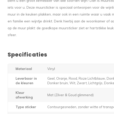
Bent u een groot liefhebber van alle soorten wijn? Dan is muursti
iets voor u. Deze muursticker is speciaal ontworpen voor de wijnl
muur in de keuken plakken, maar ook in een ruimte waar u vaak m
en familie een wijntje drinkt. Denk hierbij aan de woonkamer of a
op de muur plakt: de goedkope muursticker ziet er hartstikke leuk
sfeer.
Specificaties
Materiaal
Vinyl
Leverbaar in
Geel, Oranje, Rood, Roze Lichtblauw, Donk
de kleuren
Donker bruin, Wit, Zwart, Lichtgrijs, Donker
Kleur
Mat (Zilver & Goud glimmend)
afwerking
Type sticker
Contourgesneden, zonder witte of transp