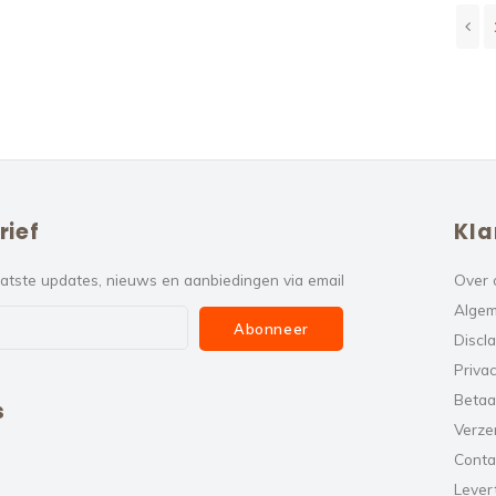
rief
Kla
atste updates, nieuws en aanbiedingen via email
Over 
Algem
Abonneer
Discl
Privac
Betaa
s
Verze
Conta
Levert