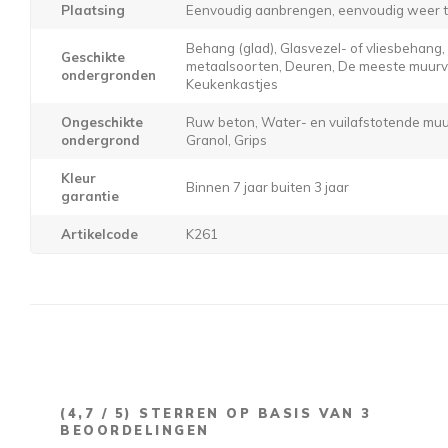
Plaatsing
Eenvoudig aanbrengen, eenvoudig weer t
Behang (glad), Glasvezel- of vliesbehang
Geschikte
metaalsoorten, Deuren, De meeste muurver
ondergronden
Keukenkastjes
Ongeschikte
Ruw beton, Water- en vuilafstotende muur
ondergrond
Granol, Grips
Kleur
Binnen 7 jaar buiten 3 jaar
garantie
Artikelcode
K261
(
4,7
/ 5) STERREN OP BASIS VAN
3
BEOORDELINGEN