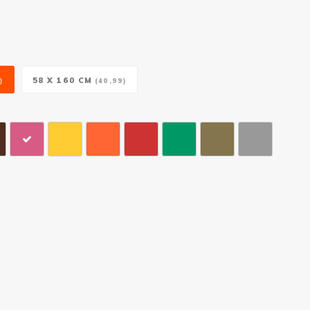
58 X 160 CM
)
(40,99)