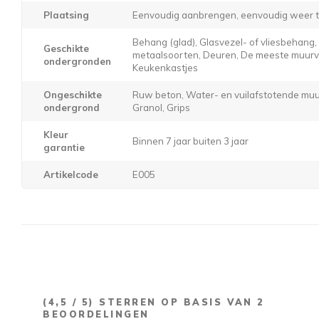
Plaatsing
Eenvoudig aanbrengen, eenvoudig weer t
Behang (glad), Glasvezel- of vliesbehang
Geschikte
metaalsoorten, Deuren, De meeste muurver
ondergronden
Keukenkastjes
Ongeschikte
Ruw beton, Water- en vuilafstotende muur
ondergrond
Granol, Grips
Kleur
Binnen 7 jaar buiten 3 jaar
garantie
Artikelcode
E005
(
4,5
/ 5) STERREN OP BASIS VAN
2
BEOORDELINGEN