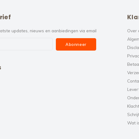
rief
Kla
atste updates, nieuws en aanbiedingen via email
Over 
Algem
Abonneer
Discl
Privac
Betaa
s
Verze
Conta
Levert
Onde
Klach
Schrij
Wat i