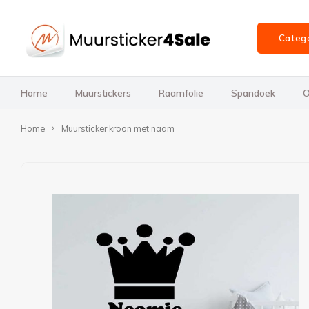
Categ
Home
Muurstickers
Raamfolie
Spandoek
O
Home
Muursticker kroon met naam