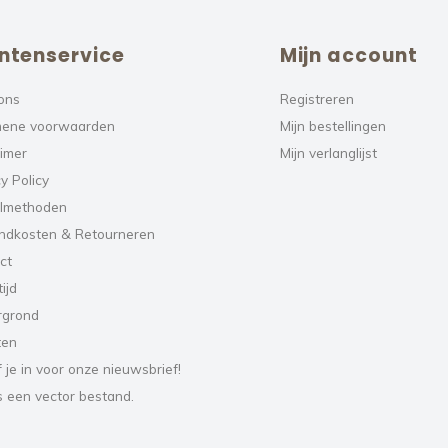
ntenservice
Mijn account
ons
Registreren
ene voorwaarden
Mijn bestellingen
aimer
Mijn verlanglijst
y Policy
lmethoden
ndkosten & Retourneren
ct
ijd
rgrond
ten
f je in voor onze nieuwsbrief!
s een vector bestand.