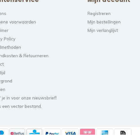
ons
Registreren
ene voorwaarden
Mijn bestellingen
aimer
Mijn verlanglijst
y Policy
lmethoden
ndkosten & Retourneren
ct
ijd
rgrond
ten
f je in voor onze nieuwsbrief!
s een vector bestand.