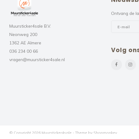
Ontvang de la
Muursticker4sale B.V.
Neonweg 200
1362 AE Almere
Volg on
036 234 00 66
vragen@muursticker4sale.nl
© Copyright 2026 Muursticker4sale - Theme by
Shopmonkey