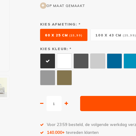
OP MAAT GEMAAKT
KIES AFMETING: *
60 X 25 CM
100 X 43 CM
(15,99)
(25,99
KIES KLEUR: *
Voor 23:59 besteld, de volgende werkdag ve
140.000+
tevreden klanten