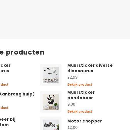
de producten
icker
Muursticker diverse
urus
dinosaurus
22,99
oduct
Bekijk product
Muursticker
(Aanbreng hulp)
pandabeer
9,00
oduct
Bekijk product
eer bij
Motor chopper
tam
12,00