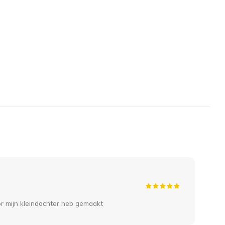
30 
No
or mijn kleindochter heb gemaakt
Snel
One 