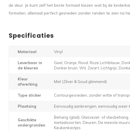
de deur. Je kunt zelf het beste formaat kiezen wat bij de kinderka
formaten, allemaal perfect gesneden zonder randen te zien na h
Specificaties
Materiaal
Vinyl
Leverbaar in
Geel, Oranje, Rood, Roze Lichtblauw, Donk
de kleuren
Donker bruin, Wit, Zwart, Lichtgrijs, Donker
Kleur
Mat (Zilver & Goud glimmend)
afwerking
Type sticker
Contourgesneden, zonder witte of transp
Plaatsing
Eenvoudig aanbrengen, eenvoudig weer t
Behang (glad), Glasvezel- of vliesbehang
Geschikte
metaalsoorten, Deuren, De meeste muurver
ondergronden
Keukenkastjes