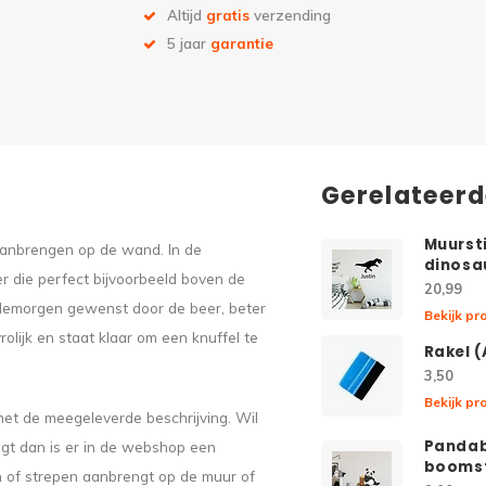
Altijd
gratis
verzending
5 jaar
garantie
Gerelateer
Muurst
 aanbrengen op de wand. In de
dinosa
er die perfect bijvoorbeeld boven de
20,99
oedemorgen gewenst door de beer, beter
Bekijk pr
rolijk en staat klaar om een knuffel te
Rakel 
3,50
Bekijk pr
met de meegeleverde beschrijving. Wil
Pandab
engt dan is er in de webshop een
booms
n of strepen aanbrengt op de muur of