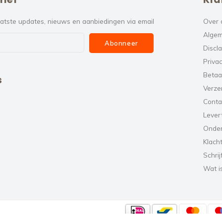
atste updates, nieuws en aanbiedingen via email
Over 
Algem
Abonneer
Discl
Privac
Betaa
s
Verze
Conta
Levert
Onde
Klach
Schrij
Wat i