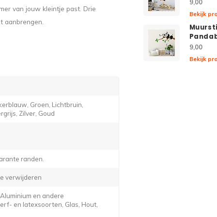
9,00
mer van jouw kleintje past. Drie
Bekijk pr
et aanbrengen.
Muurst
Pandab
9,00
Bekijk pr
erblauw, Groen, Lichtbruin,
grijs, Zilver, Goud
arante randen.
e verwijderen
, Aluminium en andere
f- en latexsoorten, Glas, Hout,