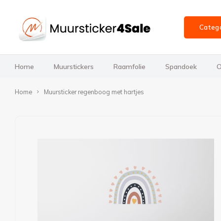
Categ
Home
Muurstickers
Raamfolie
Spandoek
O
Home
Muursticker regenboog met hartjes