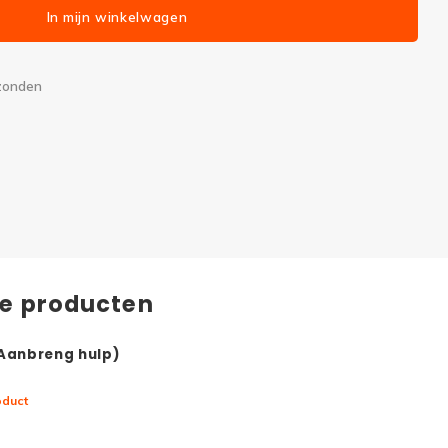
In mijn winkelwagen
rzonden
de producten
(Aanbreng hulp)
oduct