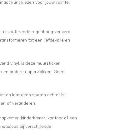
e maat kunt kiezen voor jouw ruimte.
en schitterende regenboog versierd
transformeren tot een liefdevolle en
nd vinyl, is deze muursticker
en en andere oppervlakken. Geen
m en laat geen sporen achter bij
sen of veranderen.
aapkamer, kinderkamer, kantoor of een
 naadloos bij verschillende