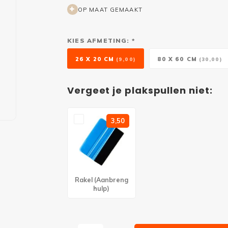
OP MAAT GEMAAKT
KIES AFMETING: *
26 X 20 CM
80 X 60 CM
(9,00)
(30,00)
Vergeet je plakspullen niet:
3,50
Rakel (Aanbreng
hulp)