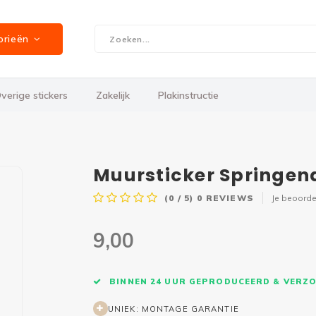
orieën
verige stickers
Zakelijk
Plakinstructie
Muursticker Springen
(0 / 5)
0
REVIEWS
Je beoorde
9,00
BINNEN 24 UUR GEPRODUCEERD & VERZ
UNIEK: MONTAGE GARANTIE