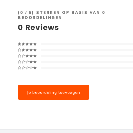
(
0
/ 5) STERREN OP BASIS VAN
0
BEOORDELINGEN
0
Reviews
Je beoordeling toevoegen