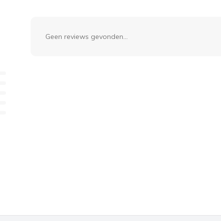
Geen reviews gevonden...