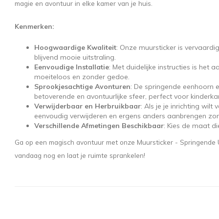
magie en avontuur in elke kamer van je huis.
Kenmerken:
Hoogwaardige Kwaliteit
: Onze muursticker is vervaard
blijvend mooie uitstraling.
Eenvoudige Installatie
: Met duidelijke instructies is het
moeiteloos en zonder gedoe.
Sprookjesachtige Avonturen
: De springende eenhoorn 
betoverende en avontuurlijke sfeer, perfect voor kinderk
Verwijderbaar en Herbruikbaar
: Als je je inrichting wil
eenvoudig verwijderen en ergens anders aanbrengen zond
Verschillende Afmetingen Beschikbaar
: Kies de maat die
Ga op een magisch avontuur met onze Muursticker - Springende 
vandaag nog en laat je ruimte sprankelen!