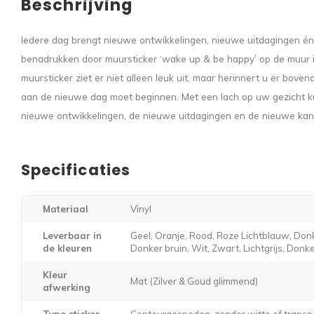
Beschrijving
Iedere dag brengt nieuwe ontwikkelingen, nieuwe uitdagingen én
benadrukken door muursticker ‘wake up & be happy’ op de muur 
muursticker ziet er niet alleen leuk uit, maar herinnert u er boven
aan de nieuwe dag moet beginnen. Met een lach op uw gezicht k
nieuwe ontwikkelingen, de nieuwe uitdagingen en de nieuwe ka
Specificaties
Materiaal
Vinyl
Leverbaar in
Geel, Oranje, Rood, Roze Lichtblauw, Donk
de kleuren
Donker bruin, Wit, Zwart, Lichtgrijs, Donker
Kleur
Mat (Zilver & Goud glimmend)
afwerking
Type sticker
Contourgesneden, zonder witte of transp