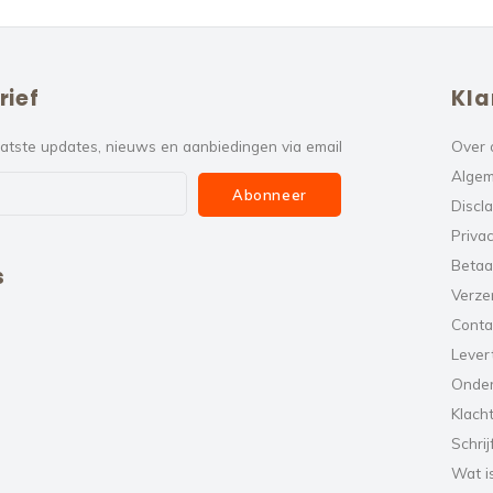
rief
Kla
atste updates, nieuws en aanbiedingen via email
Over 
Algem
Abonneer
Discl
Privac
Betaa
s
Verze
Conta
Levert
Onde
Klach
Schrij
Wat i