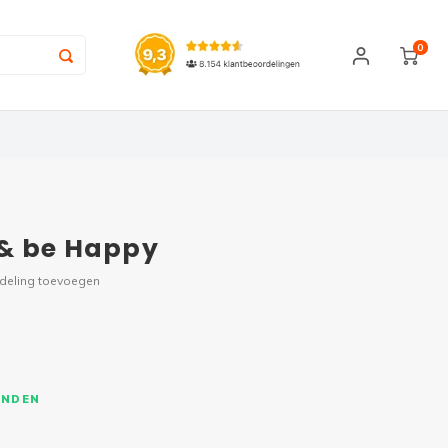
0
 & be Happy
rdeling toevoegen
ONDEN