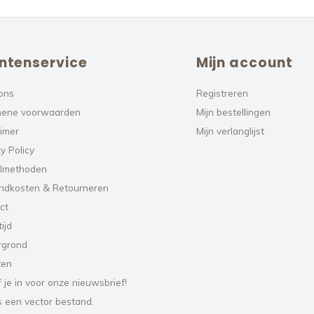
ntenservice
Mijn account
ons
Registreren
ene voorwaarden
Mijn bestellingen
aimer
Mijn verlanglijst
y Policy
lmethoden
ndkosten & Retourneren
ct
ijd
rgrond
ten
f je in voor onze nieuwsbrief!
s een vector bestand.