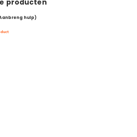
de producten
(Aanbreng hulp)
oduct