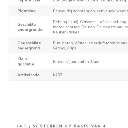
Plaatsing
Eenvoudig aanbrengen, eenvoudig weer t
Behang (glad), Glasvezel- of vliesbehang
Geschikte
metaalsoorten, Deuren, De meeste muurver
ondergronden
Keukenkastjes
Ongeschikte
Ruw beton, Water- en vuilafstotende muur
ondergrond
Granol, Grips
Kleur
Binnen 7 jaar buiten 3 jaar
garantie
Artikelcode
K237
(
4,5
/ 5) STERREN OP BASIS VAN
4