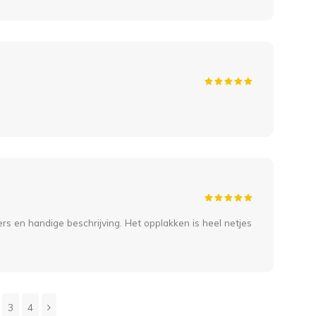
Ging
Ben 
01 
Flo
Snel
kers en handige beschrijving. Het opplakken is heel netjes
30 
Nic
De s
3
4