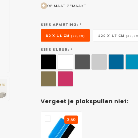
OP MAAT GEMAAKT
KIES AFMETING: *
80 X 11 CM
120 X 17 CM
(20,99)
(30,99
KIES KLEUR: *
Vergeet je plakspullen niet:
3,50