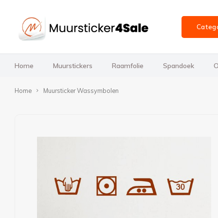
Categ
Home
Muurstickers
Raamfolie
Spandoek
O
Home
Muursticker Wassymbolen