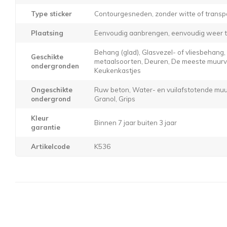
Type sticker
Contourgesneden, zonder witte of transp
Plaatsing
Eenvoudig aanbrengen, eenvoudig weer t
Behang (glad), Glasvezel- of vliesbehang
Geschikte
metaalsoorten, Deuren, De meeste muurver
ondergronden
Keukenkastjes
Ongeschikte
Ruw beton, Water- en vuilafstotende muur
ondergrond
Granol, Grips
Kleur
Binnen 7 jaar buiten 3 jaar
garantie
Artikelcode
K536