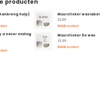
de producten
(Aanbreng hulp)
Muursticker waslabel
20,99
oduct
Bekijk product
y a never ending
Muursticker De was
15,99
Bekijk product
oduct