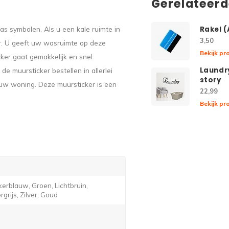
Gerelateer
s symbolen. Als u een kale ruimte in
Rakel 
3,50
er. U geeft uw wasruimte op deze
Bekijk pr
cker gaat gemakkelijk en snel
Laundr
e muursticker bestellen in allerlei
story
 uw woning. Deze muursticker is een
22,99
Bekijk pr
erblauw, Groen, Lichtbruin,
grijs, Zilver, Goud