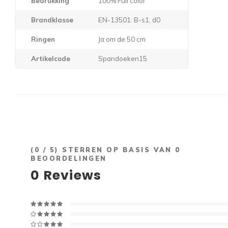
Bedrukking
100% Full color
Brandklasse
EN-13501: B-s1, d0
Ringen
Ja om de 50 cm
Artikelcode
Spandoeken15
(
0
/ 5) STERREN OP BASIS VAN
0
BEOORDELINGEN
0
Reviews