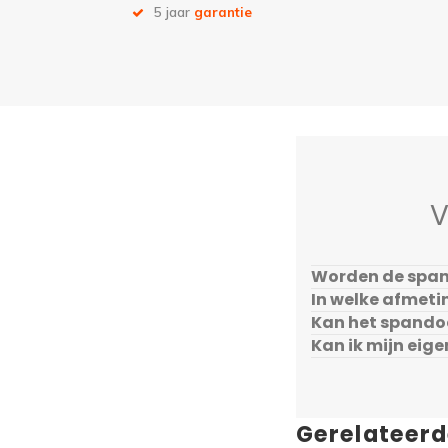
5 jaar
garantie
V
Worden de span
In welke afmeti
Kan het spando
Kan ik mijn eig
Gerelateer