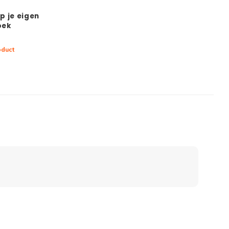
p je eigen
oek
oduct