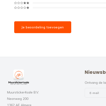
Je beoordeling toevoegen
Nieuwsb
Ontvang de la
Muursticker4sale B.V.
Neonweg 200
1362 AE Almere