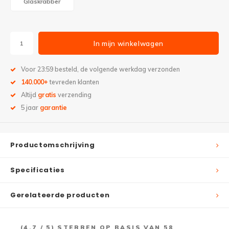
Glaskrabber
In mijn winkelwagen
Voor 23:59 besteld, de volgende werkdag verzonden
140.000+
tevreden klanten
Altijd
gratis
verzending
5 jaar
garantie
Productomschrijving
Specificaties
Gerelateerde producten
(
4,7
/ 5) STERREN OP BASIS VAN
58