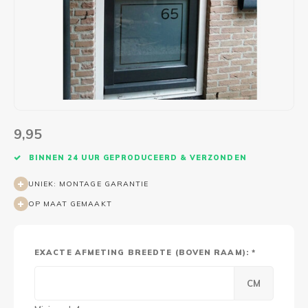
Wasruimte muurstickers
Raamfolie bloemen
Welkom thuis
Trapstickers
Voert
Ruimt
Badkamer
Badkamer folie
Pensioen
Verjaardag
Sport
Toilet
Glas in lood
Thema
Plakspullen
Game 
Religie
Spiegelfolie
Babyshower
Social media stickers
Muurs
9,95
Steden
Auto raamfolie
Bedrijven
Tuinposter
Bloe
BINNEN 24 UUR GEPRODUCEERD & VERZONDEN
Tuin
Zonwerende folie
Vorm
UNIEK: MONTAGE GARANTIE
OP MAAT GEMAAKT
Sport
Raamfolie dieren
Origami
Design
EXACTE AFMETING BREEDTE (BOVEN RAAM): *
CM