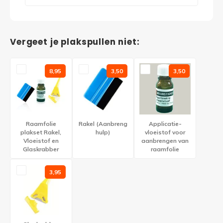
Vergeet je plakspullen niet:
8,95
3,50
3,50
Raamfolie
Rakel (Aanbreng
Applicatie-
plakset Rakel,
hulp)
vloeistof voor
Vloeistof en
aanbrengen van
Glaskrabber
raamfolie
3,95