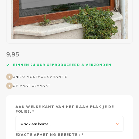
Wasruimte muurstickers
Raamfolie bloemen
Welkom thuis
Trapstickers
Voert
Ruimt
Badkamer
Badkamer folie
Pensioen
Verjaardag
Sport
Toilet
Glas in lood
Thema
Plakspullen
Game 
Religie
Spiegelfolie
Babyshower
Social media stickers
Muurs
9,95
Steden
Auto raamfolie
Bedrijven
Tuinposter
Bloe
BINNEN 24 UUR GEPRODUCEERD & VERZONDEN
UNIEK: MONTAGE GARANTIE
Tuin
Zonwerende folie
Vorm
OP MAAT GEMAAKT
Sport
Raamfolie dieren
AAN WELKE KANT VAN HET RAAM PLAK JE DE
Origami
Design
FOLIE?: *
Maak een keuze...
EXACTE AFMETING BREEDTE : *