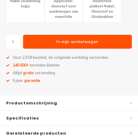
Rakel (Aanbreng
Applicatie-
Raamfolie
hulp)
vloeistof voor
plakset Rakel,
aanbrengen van
Vloeistof en
raamfolie
Glaskrabber
In mijn winkelwagen
Voor 23:59 besteld, de volgende werkdag verzonden
140.000+
tevreden klanten
Altijd
gratis
verzending
5 jaar
garantie
Productomschrijving
Specificaties
Gerelateerde producten