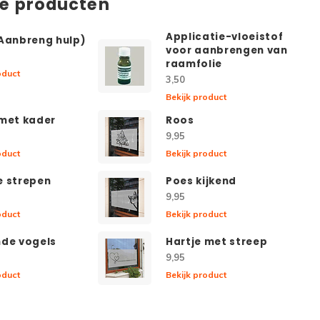
de producten
Applicatie-vloeistof
(Aanbreng hulp)
voor aanbrengen van
raamfolie
oduct
3,50
Bekijk product
 met kader
Roos
9,95
oduct
Bekijk product
e strepen
Poes kijkend
9,95
oduct
Bekijk product
nde vogels
Hartje met streep
9,95
oduct
Bekijk product