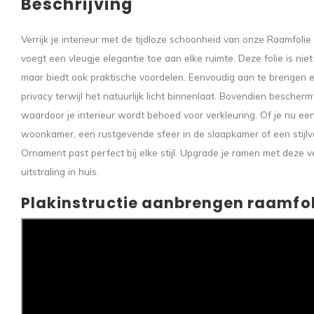
Beschrijving
Verrijk je interieur met de tijdloze schoonheid van onze Raamfoli
voegt een vleugje elegantie toe aan elke ruimte. Deze folie is nie
maar biedt ook praktische voordelen. Eenvoudig aan te brengen en
privacy terwijl het natuurlijk licht binnenlaat. Bovendien bescherm
waardoor je interieur wordt behoed voor verkleuring. Of je nu een k
woonkamer, een rustgevende sfeer in de slaapkamer of een stijlv
Ornament past perfect bij elke stijl. Upgrade je ramen met deze ve
uitstraling in huis.
Plakinstructie aanbrengen raamfol