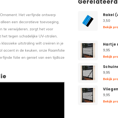
Gerelateer
e Ornament. Het verfijnde ontwerp
Rakel 
3,50
t alleen een decoratieve toevoeging,
Bekijk pr
 te verwijderen, zorgt het voor
t het tegen schadelijke UV-stralen,
lassieke uitstraling wilt creëren in je
Hartje
ol accent in de keuken, onze Raamfolie
9,95
Bekijk pr
rfijnde folie en geniet van een tijdloze
Schuin
9,95
ie
Bekijk pr
Vliege
9,95
Bekijk pr