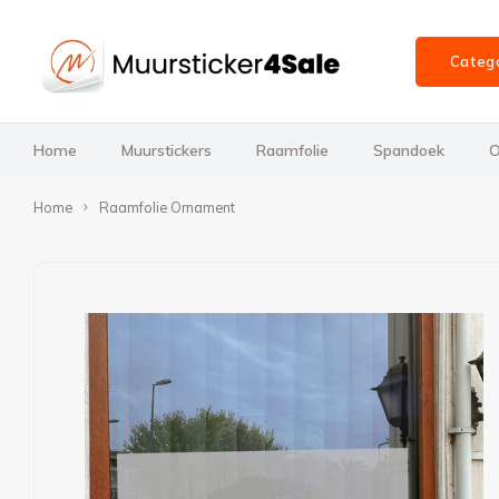
Categ
Home
Muurstickers
Raamfolie
Spandoek
O
Home
Raamfolie Ornament