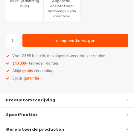
Rakel (Aanbreng
Applicatie-
hulp)
vloeistof voor
aanbrengen van
raamfolie
In mijn winkelwagen
Voor 23:59 besteld, de volgende werkdag verzonden
140.000+
tevreden klanten
Altijd
gratis
verzending
5 jaar
garantie
Productomschrijving
Specificaties
Gerelateerde producten