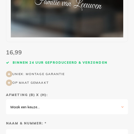
Wasruimte muurstickers
Raamfolie bloemen
Welkom thuis
Trapstickers
Voert
Ruimt
Badkamer
Badkamer folie
Pensioen
Verjaardag
Sport
Toilet
Glas in lood
Thema
Plakspullen
Game 
Religie
Spiegelfolie
Babyshower
Social media stickers
Muurs
16,99
Steden
Auto raamfolie
Bedrijven
Tuinposter
Bloe
BINNEN 24 UUR GEPRODUCEERD & VERZONDEN
UNIEK: MONTAGE GARANTIE
Tuin
Zonwerende folie
Vorm
OP MAAT GEMAAKT
Sport
Raamfolie dieren
AFMETING (B) X (H):
Origami
Design
Maak een keuze...
NAAM & NUMMER: *