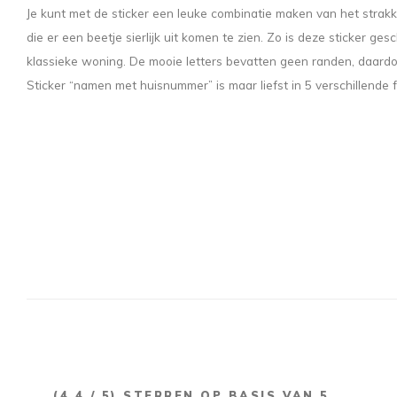
Je kunt met de sticker een leuke combinatie maken van het strakke
die er een beetje sierlijk uit komen te zien. Zo is deze sticker g
klassieke woning. De mooie letters bevatten geen randen, daardoor
Sticker “namen met huisnummer” is maar liefst in 5 verschillende 
(
4,4
/ 5) STERREN OP BASIS VAN
5